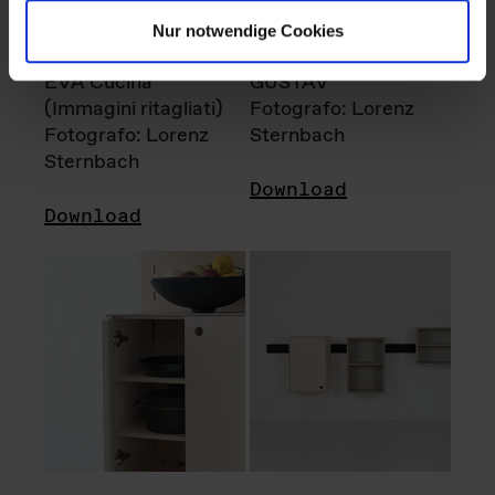
Nur notwendige Cookies
EVA Cucina
GUSTAV
(Immagini ritagliati)
Fotografo: Lorenz
Fotografo: Lorenz
Sternbach
Sternbach
Download
Download