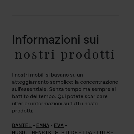
Informazioni sui
nostri prodotti
I nostri mobili si basano su un
atteggiamento semplice: la concentrazione
sull'essenziale. Senza tempo ma sempre al
battito del tempo. Qui potete scaricare
ulteriori informazioni su tutti i nostri
prodotti:
DANIEL
-
EMMA
-
EVA
-
HUGO, HENRIK & HILDE
-
IDA
-
LUIS
-