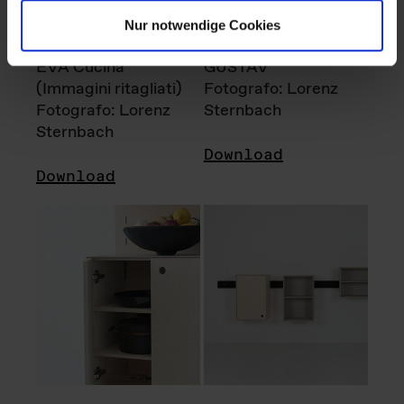
Nur notwendige Cookies
EVA Cucina
GUSTAV
(Immagini ritagliati)
Fotografo: Lorenz
Fotografo: Lorenz
Sternbach
Sternbach
Download
Download