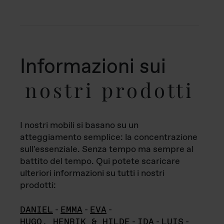
Informazioni sui
nostri prodotti
I nostri mobili si basano su un
atteggiamento semplice: la concentrazione
sull'essenziale. Senza tempo ma sempre al
battito del tempo. Qui potete scaricare
ulteriori informazioni su tutti i nostri
prodotti:
DANIEL
-
EMMA
-
EVA
-
HUGO, HENRIK & HILDE
-
IDA
-
LUIS
-