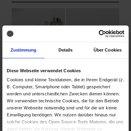
Zustimmung
Details
Über Cookies
Diese Webseite verwendet Cookies
EVA Cucina
EMMA + DANIEL
Cookies sind kleine Textdateien, die in Ihrem Endgerät (z.
Fotografo: Lorenz
Fotografo: Lorenz
B. Computer, Smartphone oder Tablet) gespeichert
Sternbach
Sternbach
werden und unterschiedlichen Zwecken dienen können.
Wir verwenden technische Cookies, die für den Betrieb
Download
Download
unserer Webseite notwendig sind und für die wir keine
Einwilligung benötigen. Wir nutzen darüber hinaus nur
solche Cookies des Open-Source-Tools Matomo, die uns
dabei helfen, die Nutzung unserer Webseite zu