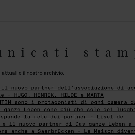
unicati stam
ttuali e il nostro archivio.
 il nuovo partner dell’associazione di ac
te – HUGO, HENRIK, HILDE e MARTA
NTIN sono i protagonisti di ogni camera d
s ganze Leben sono più che solo dei luogh
espande la rete dei partner - Lisel.de
 è il nuovo partner di Das ganze Leben a 
ora anche a Saarbrücken - La Maison diven