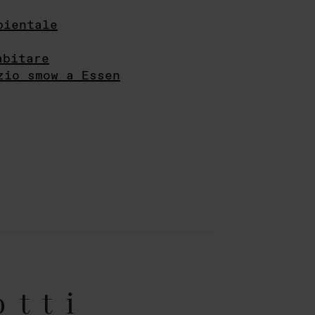
bientale
abitare
zio smow a Essen
otti