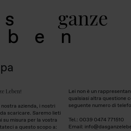
g
a
n
z
e
s
b
e
n
mpa
ze Leben
Lei non è un rappresentan
!
qualsiasi altra questione 
seguente numero di telefo
 nostra azienda, i nostri
da scaricare. Saremo lieti
Tel.: 0039 0474 771510
ni su misura per la vostra
Email: info@dasganzelebe
tateci a questo scopo a: