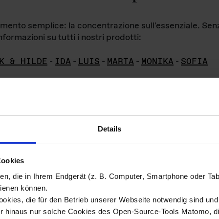
iamento semplice: la concentrazione sull'essenziale. Se
formazioni su tutti i nostri prodotti:
K & HILDE
-
IDA
-
LUIS
-
MARTA
-
MONIKA
-
SOFIA
Details
hivio di imm
Cookies
ien, die in Ihrem Endgerät (z. B. Computer, Smartphone oder Ta
ini!
ienen können.
kies, die für den Betrieb unserer Webseite notwendig sind und f
Das ganze 
re del materiale fotografico sono detenuti da
er hinaus nur solche Cookies des Open-Source-Tools Matomo, die