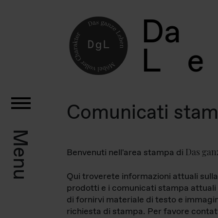
D
a
L
e
Comunicati sta
Menu
Das gan
Benvenuti nell'area stampa di
Qui troverete informazioni attuali sulla
prodotti e i comunicati stampa attuali 
di fornirvi materiale di testo e immagi
richiesta di stampa. Per favore contat