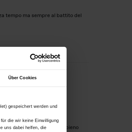
nza tempo ma sempre al battito del
Über Cookies
agini
blet) gespeichert werden und
ür die wir keine Einwilligung
Leben
GmbH e rimangono in pieno
 uns dabei helfen, die