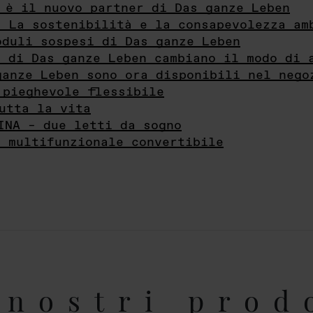
 è il nuovo partner di Das ganze Leben
- La sostenibilità e la consapevolezza am
oduli sospesi di Das ganze Leben
i di Das ganze Leben cambiano il modo di 
ganze Leben sono ora disponibili nel nego
 pieghevole flessibile
utta la vita
INA – due letti da sogno
e multifunzionale convertibile
nostri prod