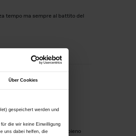
nza tempo ma sempre al battito del
Über Cookies
agini
blet) gespeichert werden und
ür die wir keine Einwilligung
Leben
GmbH e rimangono in pieno
 uns dabei helfen, die