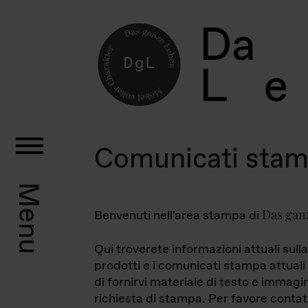
D
a
L
e
Comunicati sta
Menu
Das gan
Benvenuti nell'area stampa di
Qui troverete informazioni attuali sulla
prodotti e i comunicati stampa attuali 
di fornirvi materiale di testo e immagi
richiesta di stampa. Per favore contat