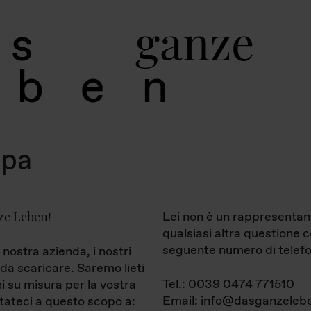
g
a
n
z
e
s
b
e
n
mpa
ze Leben
Lei non è un rappresentan
!
qualsiasi altra questione 
seguente numero di telefo
 nostra azienda, i nostri
da scaricare. Saremo lieti
Tel.: 0039 0474 771510
ni su misura per la vostra
Email: info@dasganzelebe
tateci a questo scopo a: