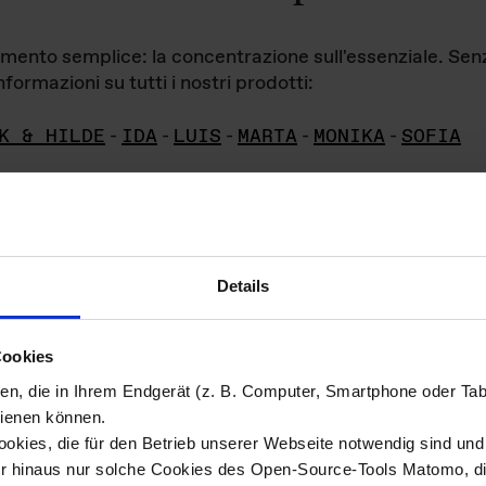
iamento semplice: la concentrazione sull'essenziale. Se
formazioni su tutti i nostri prodotti:
K & HILDE
-
IDA
-
LUIS
-
MARTA
-
MONIKA
-
SOFIA
Details
hivio di imm
Cookies
ien, die in Ihrem Endgerät (z. B. Computer, Smartphone oder Ta
ini!
ienen können.
kies, die für den Betrieb unserer Webseite notwendig sind und f
Das ganze 
re del materiale fotografico sono detenuti da
er hinaus nur solche Cookies des Open-Source-Tools Matomo, die