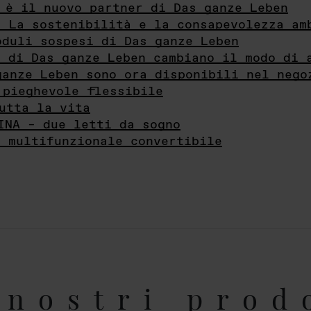
 è il nuovo partner di Das ganze Leben
- La sostenibilità e la consapevolezza am
oduli sospesi di Das ganze Leben
i di Das ganze Leben cambiano il modo di 
ganze Leben sono ora disponibili nel nego
 pieghevole flessibile
utta la vita
INA – due letti da sogno
e multifunzionale convertibile
nostri prod