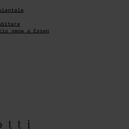
bientale
abitare
zio smow a Essen
otti