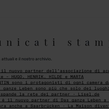
unicati stam
ttuali e il nostro archivio.
 il nuovo partner dell’associazione di ac
te – HUGO, HENRIK, HILDE e MARTA
NTIN sono i protagonisti di ogni camera d
s ganze Leben sono più che solo dei luogh
espande la rete dei partner - Lisel.de
 è il nuovo partner di Das ganze Leben a 
ora anche a Saarbrücken - La Maison diven