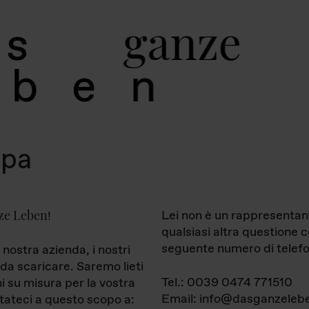
g
a
n
z
e
s
b
e
n
mpa
ze Leben
Lei non è un rappresentan
!
qualsiasi altra questione 
seguente numero di telefo
 nostra azienda, i nostri
da scaricare. Saremo lieti
Tel.: 0039 0474 771510
ni su misura per la vostra
Email: info@dasganzelebe
tateci a questo scopo a: