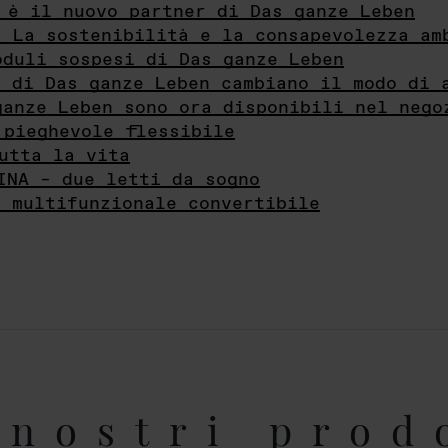
 è il nuovo partner di Das ganze Leben
- La sostenibilità e la consapevolezza am
oduli sospesi di Das ganze Leben
i di Das ganze Leben cambiano il modo di 
ganze Leben sono ora disponibili nel nego
 pieghevole flessibile
utta la vita
INA – due letti da sogno
e multifunzionale convertibile
nostri prod