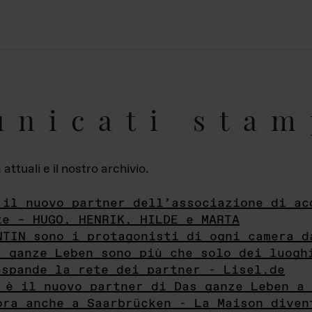
unicati stam
ttuali e il nostro archivio.
 il nuovo partner dell’associazione di ac
te – HUGO, HENRIK, HILDE e MARTA
NTIN sono i protagonisti di ogni camera d
s ganze Leben sono più che solo dei luogh
espande la rete dei partner - Lisel.de
 è il nuovo partner di Das ganze Leben a 
ora anche a Saarbrücken - La Maison diven