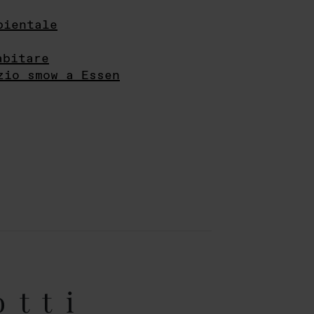
bientale
abitare
zio smow a Essen
otti