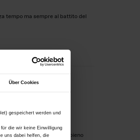
nza tempo ma sempre al battito del
Über Cookies
agini
blet) gespeichert werden und
ür die wir keine Einwilligung
Leben
GmbH e rimangono in pieno
 uns dabei helfen, die