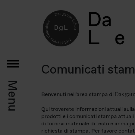
D
a
L
e
Comunicati sta
Menu
Das gan
Benvenuti nell'area stampa di
Qui troverete informazioni attuali sulla
prodotti e i comunicati stampa attuali 
di fornirvi materiale di testo e immagi
richiesta di stampa. Per favore contat