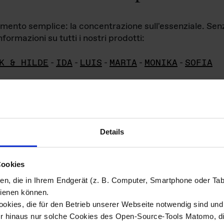
iamento semplice: la concentrazione sull'essenziale. Se
formazioni su tutti i nostri prodotti:
K & HILDE
-
IDA
-
LUIS
-
MARTA
-
MONIKA
-
SOFIA
Details
hivio di imm
Cookies
ien, die in Ihrem Endgerät (z. B. Computer, Smartphone oder Ta
ini!
ienen können.
kies, die für den Betrieb unserer Webseite notwendig sind und f
Das ganze 
re del materiale fotografico sono detenuti da
er hinaus nur solche Cookies des Open-Source-Tools Matomo, die