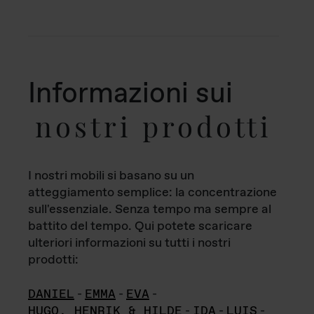
Informazioni sui
nostri prodotti
I nostri mobili si basano su un
atteggiamento semplice: la concentrazione
sull'essenziale. Senza tempo ma sempre al
battito del tempo. Qui potete scaricare
ulteriori informazioni su tutti i nostri
prodotti:
DANIEL
-
EMMA
-
EVA
-
HUGO, HENRIK & HILDE
-
IDA
-
LUIS
-