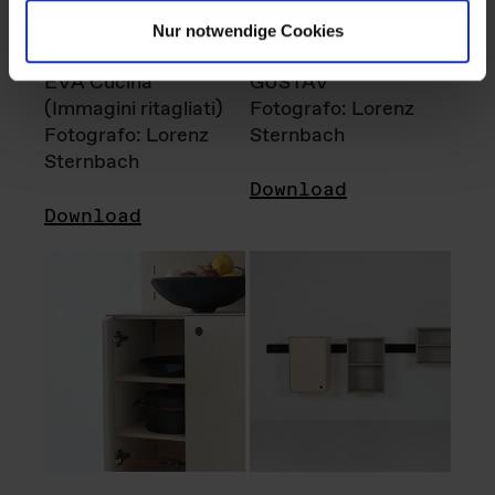
Nur notwendige Cookies
EVA Cucina
GUSTAV
(Immagini ritagliati)
Fotografo: Lorenz
Fotografo: Lorenz
Sternbach
Sternbach
Download
Download