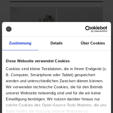
Zustimmung
Details
Über Cookies
Diese Webseite verwendet Cookies
EVA Cucina
EMMA + DANIEL
Cookies sind kleine Textdateien, die in Ihrem Endgerät (z.
Fotografo: Lorenz
Fotografo: Lorenz
B. Computer, Smartphone oder Tablet) gespeichert
Sternbach
Sternbach
werden und unterschiedlichen Zwecken dienen können.
Wir verwenden technische Cookies, die für den Betrieb
Download
Download
unserer Webseite notwendig sind und für die wir keine
Einwilligung benötigen. Wir nutzen darüber hinaus nur
solche Cookies des Open-Source-Tools Matomo, die uns
dabei helfen, die Nutzung unserer Webseite zu