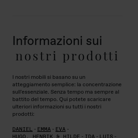
Informazioni sui
nostri prodotti
I nostri mobili si basano su un
atteggiamento semplice: la concentrazione
sull'essenziale. Senza tempo ma sempre al
battito del tempo. Qui potete scaricare
ulteriori informazioni su tutti i nostri
prodotti:
DANIEL
-
EMMA
-
EVA
-
HUGO, HENRIK & HILDE
-
IDA
-
LUIS
-