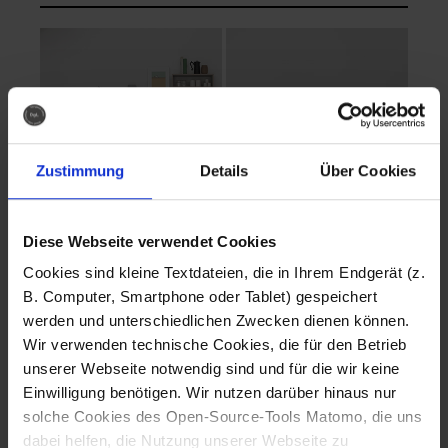
Zustimmung
Details
Über Cookies
Diese Webseite verwendet Cookies
EVA Cucina
EMMA + DANIEL
Cookies sind kleine Textdateien, die in Ihrem Endgerät (z.
Fotografo: Lorenz
Fotografo: Lorenz
B. Computer, Smartphone oder Tablet) gespeichert
Sternbach
Sternbach
werden und unterschiedlichen Zwecken dienen können.
Wir verwenden technische Cookies, die für den Betrieb
Download
Download
unserer Webseite notwendig sind und für die wir keine
Einwilligung benötigen. Wir nutzen darüber hinaus nur
solche Cookies des Open-Source-Tools Matomo, die uns
dabei helfen, die Nutzung unserer Webseite zu