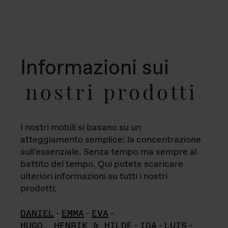
Informazioni sui
nostri prodotti
I nostri mobili si basano su un
atteggiamento semplice: la concentrazione
sull'essenziale. Senza tempo ma sempre al
battito del tempo. Qui potete scaricare
ulteriori informazioni su tutti i nostri
prodotti:
DANIEL
-
EMMA
-
EVA
-
HUGO, HENRIK & HILDE
-
IDA
-
LUIS
-