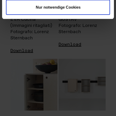
Nur notwendige Cookies
EVA Cucina
GUSTAV
(Immagini ritagliati)
Fotografo: Lorenz
Fotografo: Lorenz
Sternbach
Sternbach
Download
Download