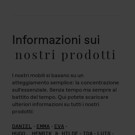
Informazioni sui
nostri prodotti
I nostri mobili si basano su un
atteggiamento semplice: la concentrazione
sull'essenziale. Senza tempo ma sempre al
battito del tempo. Qui potete scaricare
ulteriori informazioni su tutti i nostri
prodotti:
DANIEL
-
EMMA
-
EVA
-
HUGO, HENRIK & HILDE
-
IDA
-
LUIS
-