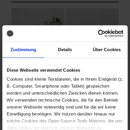
Zustimmung
Details
Über Cookies
Diese Webseite verwendet Cookies
EVA Cucina
EMMA + DANIEL
Cookies sind kleine Textdateien, die in Ihrem Endgerät (z.
Fotografo: Lorenz
Fotografo: Lorenz
B. Computer, Smartphone oder Tablet) gespeichert
Sternbach
Sternbach
werden und unterschiedlichen Zwecken dienen können.
Wir verwenden technische Cookies, die für den Betrieb
Download
Download
unserer Webseite notwendig sind und für die wir keine
Einwilligung benötigen. Wir nutzen darüber hinaus nur
solche Cookies des Open-Source-Tools Matomo, die uns
dabei helfen, die Nutzung unserer Webseite zu