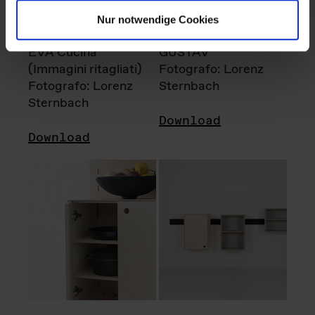
Nur notwendige Cookies
EVA Cucina
GUSTAV
(Immagini ritagliati)
Fotografo: Lorenz
Fotografo: Lorenz
Sternbach
Sternbach
Download
Download