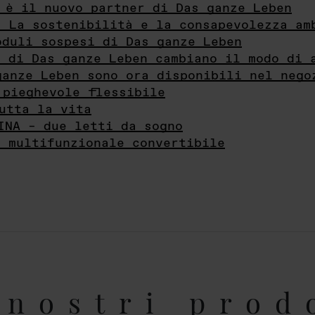
 è il nuovo partner di Das ganze Leben
- La sostenibilità e la consapevolezza am
oduli sospesi di Das ganze Leben
i di Das ganze Leben cambiano il modo di 
ganze Leben sono ora disponibili nel nego
 pieghevole flessibile
utta la vita
INA – due letti da sogno
e multifunzionale convertibile
nostri prod