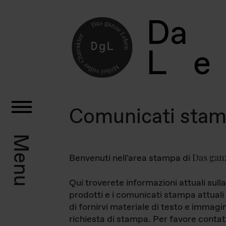
D
a
L
e
Comunicati sta
Menu
Das gan
Benvenuti nell'area stampa di
Qui troverete informazioni attuali sulla
prodotti e i comunicati stampa attuali 
di fornirvi materiale di testo e immagi
richiesta di stampa. Per favore contat