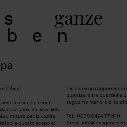
g
a
n
z
e
s
b
e
n
mpa
ze Leben
Lei non è un rappresentan
!
qualsiasi altra questione 
seguente numero di telefo
 nostra azienda, i nostri
da scaricare. Saremo lieti
Tel.: 0039 0474 771510
ni su misura per la vostra
Email: info@dasganzelebe
tateci a questo scopo a: