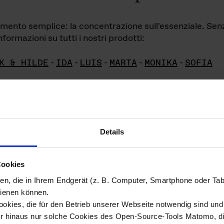
iamento semplice: la concentrazione sull'essenziale. Se
formazioni su tutti i nostri prodotti:
K & HILDE
-
IDA
-
LUIS
-
MARTA
-
MONIKA
-
SOFIA
Details
hivio di imm
Cookies
ien, die in Ihrem Endgerät (z. B. Computer, Smartphone oder Ta
ini!
ienen können.
kies, die für den Betrieb unserer Webseite notwendig sind und f
Das ganze 
re del materiale fotografico sono detenuti da
er hinaus nur solche Cookies des Open-Source-Tools Matomo, die