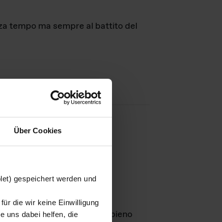
nza tempo ma sempre al battito del
Über Cookies
agini
blet) gespeichert werden und
ür die wir keine Einwilligung
Leben
GmbH e rimangono in pieno
 uns dabei helfen, die