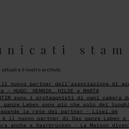
unicati stam
ttuali e il nostro archivio.
 il nuovo partner dell’associazione di ac
te – HUGO, HENRIK, HILDE e MARTA
NTIN sono i protagonisti di ogni camera d
s ganze Leben sono più che solo dei luogh
espande la rete dei partner - Lisel.de
 è il nuovo partner di Das ganze Leben a 
ora anche a Saarbrücken - La Maison diven