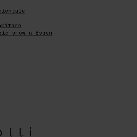
bientale
abitare
zio smow a Essen
otti