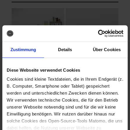
Zustimmung
Details
Über Cookies
Diese Webseite verwendet Cookies
EVA Cucina
EMMA + DANIEL
Cookies sind kleine Textdateien, die in Ihrem Endgerät (z.
Fotografo: Lorenz
Fotografo: Lorenz
B. Computer, Smartphone oder Tablet) gespeichert
Sternbach
Sternbach
werden und unterschiedlichen Zwecken dienen können.
Wir verwenden technische Cookies, die für den Betrieb
Download
Download
unserer Webseite notwendig sind und für die wir keine
Einwilligung benötigen. Wir nutzen darüber hinaus nur
solche Cookies des Open-Source-Tools Matomo, die uns
dabei helfen, die Nutzung unserer Webseite zu