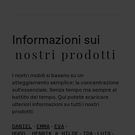
Informazioni sui
nostri prodotti
I nostri mobili si basano su un
atteggiamento semplice: la concentrazione
sull'essenziale. Senza tempo ma sempre al
battito del tempo. Qui potete scaricare
ulteriori informazioni su tutti i nostri
prodotti:
DANIEL
-
EMMA
-
EVA
-
HUGO, HENRIK & HILDE
-
IDA
-
LUIS
-