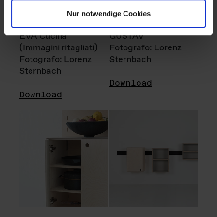
Nur notwendige Cookies
EVA Cucina
GUSTAV
(Immagini ritagliati)
Fotografo: Lorenz
Fotografo: Lorenz
Sternbach
Sternbach
Download
Download