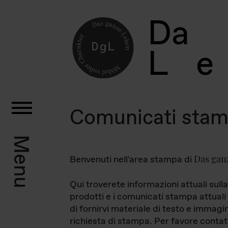
D
a
L
e
Comunicati sta
Menu
Das gan
Benvenuti nell'area stampa di
Qui troverete informazioni attuali sulla
prodotti e i comunicati stampa attuali 
di fornirvi materiale di testo e immagi
richiesta di stampa. Per favore contat