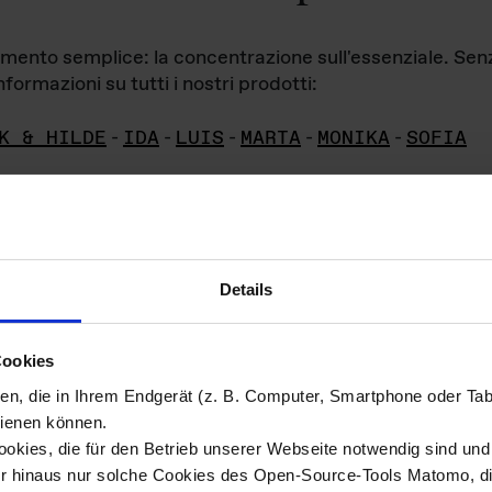
iamento semplice: la concentrazione sull'essenziale. Se
formazioni su tutti i nostri prodotti:
K & HILDE
-
IDA
-
LUIS
-
MARTA
-
MONIKA
-
SOFIA
Details
hivio di imm
Cookies
ien, die in Ihrem Endgerät (z. B. Computer, Smartphone oder Ta
ini!
ienen können.
kies, die für den Betrieb unserer Webseite notwendig sind und f
Das ganze 
re del materiale fotografico sono detenuti da
er hinaus nur solche Cookies des Open-Source-Tools Matomo, die