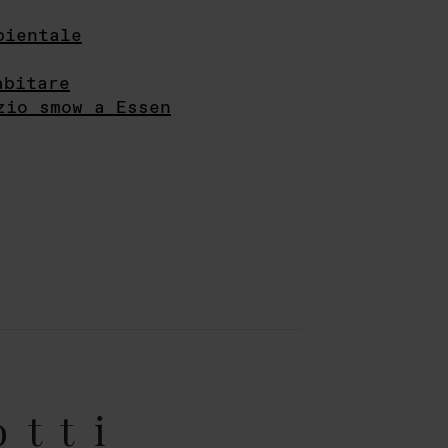
bientale
abitare
zio smow a Essen
otti