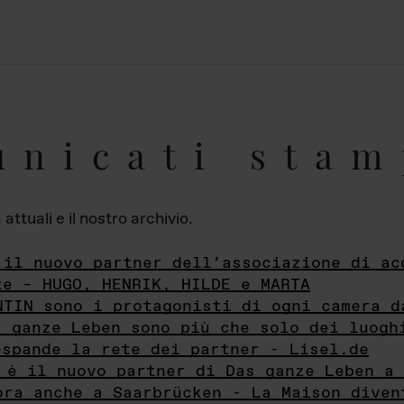
unicati stam
ttuali e il nostro archivio.
 il nuovo partner dell’associazione di ac
te – HUGO, HENRIK, HILDE e MARTA
NTIN sono i protagonisti di ogni camera d
s ganze Leben sono più che solo dei luogh
espande la rete dei partner - Lisel.de
 è il nuovo partner di Das ganze Leben a 
ora anche a Saarbrücken - La Maison diven