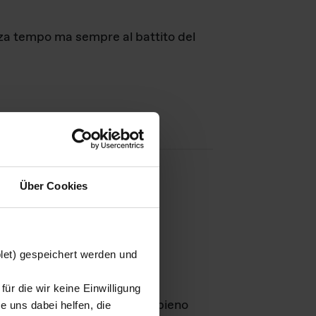
nza tempo ma sempre al battito del
Über Cookies
agini
blet) gespeichert werden und
ür die wir keine Einwilligung
Leben
GmbH e rimangono in pieno
 uns dabei helfen, die