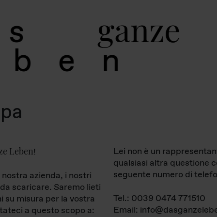
g
a
n
z
e
s
b
e
n
mpa
ze Leben
Lei non è un rappresentan
!
qualsiasi altra questione 
seguente numero di telefo
 nostra azienda, i nostri
da scaricare. Saremo lieti
Tel.: 0039 0474 771510
ni su misura per la vostra
Email: info@dasganzelebe
tateci a questo scopo a: