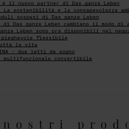
 è il nuovo partner di Das ganze Leben
- La sostenibilità e la consapevolezza am
oduli sospesi di Das ganze Leben
i di Das ganze Leben cambiano il modo di 
ganze Leben sono ora disponibili nel nego
 pieghevole flessibile
utta la vita
INA – due letti da sogno
e multifunzionale convertibile
nostri prod