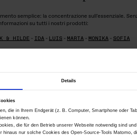
iamento semplice: la concentrazione sull'essenziale. Se
formazioni su tutti i nostri prodotti:
K & HILDE
-
IDA
-
LUIS
-
MARTA
-
MONIKA
-
SOFIA
Details
hivio di imm
Cookies
ien, die in Ihrem Endgerät (z. B. Computer, Smartphone oder Ta
ini!
ienen können.
kies, die für den Betrieb unserer Webseite notwendig sind und f
Das ganze 
re del materiale fotografico sono detenuti da
er hinaus nur solche Cookies des Open-Source-Tools Matomo, die