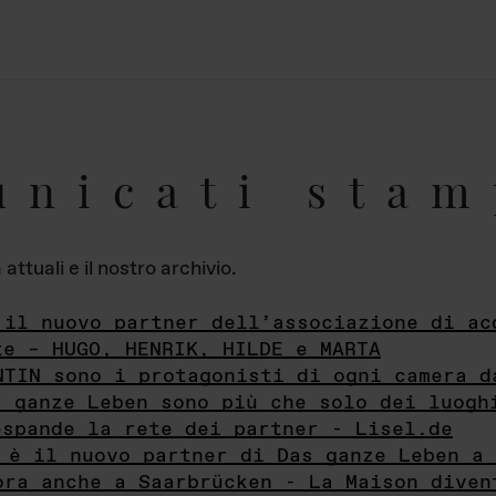
unicati stam
ttuali e il nostro archivio.
 il nuovo partner dell’associazione di ac
te – HUGO, HENRIK, HILDE e MARTA
NTIN sono i protagonisti di ogni camera d
s ganze Leben sono più che solo dei luogh
espande la rete dei partner - Lisel.de
 è il nuovo partner di Das ganze Leben a 
ora anche a Saarbrücken - La Maison diven