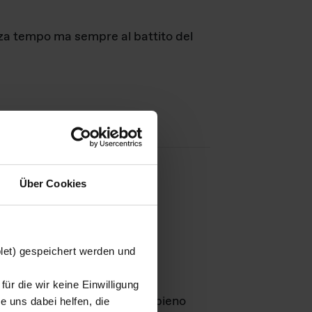
nza tempo ma sempre al battito del
Über Cookies
agini
blet) gespeichert werden und
ür die wir keine Einwilligung
Leben
GmbH e rimangono in pieno
 uns dabei helfen, die