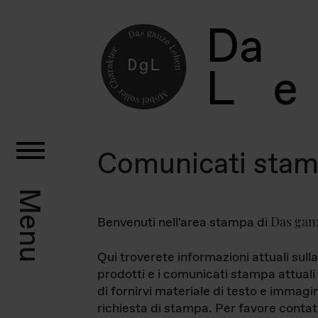
D
a
L
e
Comunicati sta
Menu
Das gan
Benvenuti nell'area stampa di
Qui troverete informazioni attuali sulla
prodotti e i comunicati stampa attuali 
di fornirvi materiale di testo e immagi
richiesta di stampa. Per favore contat