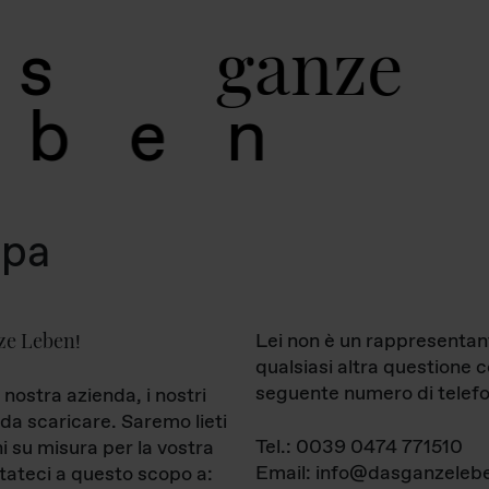
g
a
n
z
e
s
b
e
n
mpa
ze Leben
Lei non è un rappresentan
!
qualsiasi altra questione 
seguente numero di telefo
 nostra azienda, i nostri
da scaricare. Saremo lieti
Tel.: 0039 0474 771510
ni su misura per la vostra
Email: info@dasganzelebe
tateci a questo scopo a: