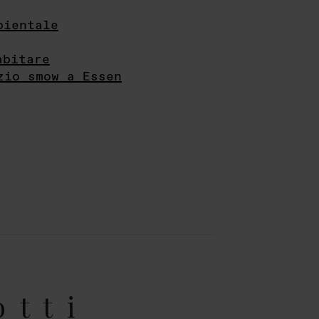
bientale
abitare
zio smow a Essen
otti