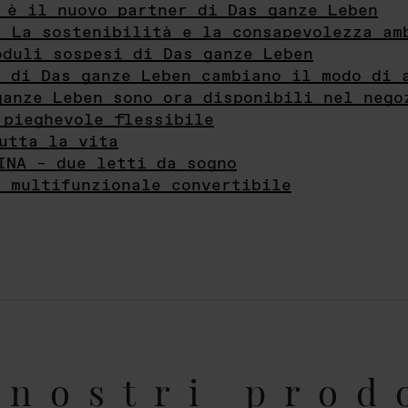
 è il nuovo partner di Das ganze Leben
- La sostenibilità e la consapevolezza am
oduli sospesi di Das ganze Leben
i di Das ganze Leben cambiano il modo di 
ganze Leben sono ora disponibili nel nego
 pieghevole flessibile
utta la vita
INA – due letti da sogno
e multifunzionale convertibile
nostri prod