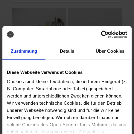
Zustimmung
Details
Über Cookies
Diese Webseite verwendet Cookies
EVA Cucina
EMMA + DANIEL
Cookies sind kleine Textdateien, die in Ihrem Endgerät (z.
Fotografo: Lorenz
Fotografo: Lorenz
B. Computer, Smartphone oder Tablet) gespeichert
Sternbach
Sternbach
werden und unterschiedlichen Zwecken dienen können.
Wir verwenden technische Cookies, die für den Betrieb
Download
Download
unserer Webseite notwendig sind und für die wir keine
Einwilligung benötigen. Wir nutzen darüber hinaus nur
solche Cookies des Open-Source-Tools Matomo, die uns
dabei helfen, die Nutzung unserer Webseite zu