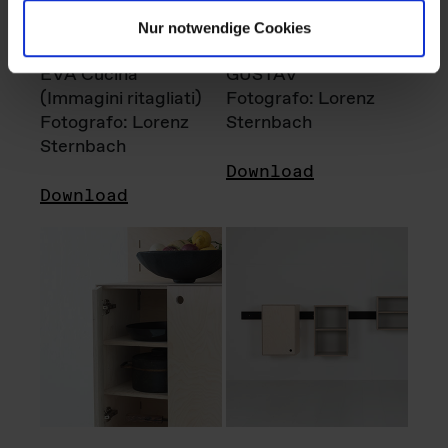
Nur notwendige Cookies
EVA Cucina
GUSTAV
(Immagini ritagliati)
Fotografo: Lorenz
Fotografo: Lorenz
Sternbach
Sternbach
Download
Download