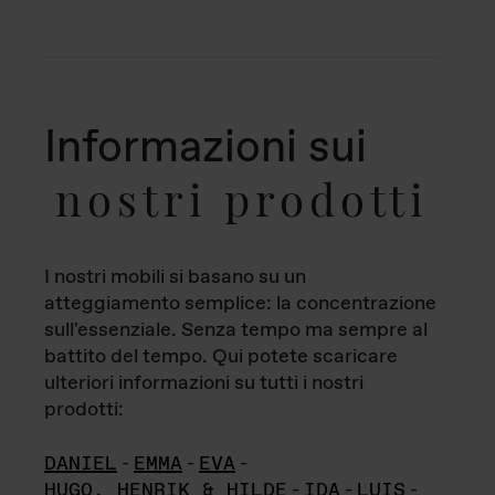
Informazioni sui
nostri prodotti
I nostri mobili si basano su un
atteggiamento semplice: la concentrazione
sull'essenziale. Senza tempo ma sempre al
battito del tempo. Qui potete scaricare
ulteriori informazioni su tutti i nostri
prodotti:
DANIEL
-
EMMA
-
EVA
-
HUGO, HENRIK & HILDE
-
IDA
-
LUIS
-