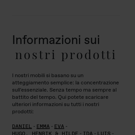
Informazioni sui
nostri prodotti
I nostri mobili si basano su un
atteggiamento semplice: la concentrazione
sull'essenziale. Senza tempo ma sempre al
battito del tempo. Qui potete scaricare
ulteriori informazioni su tutti i nostri
prodotti:
DANIEL
-
EMMA
-
EVA
-
HUGO, HENRIK & HILDE
-
IDA
-
LUIS
-