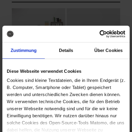
Zustimmung
Details
Über Cookies
Diese Webseite verwendet Cookies
EVA Cucina
EMMA + DANIEL
Cookies sind kleine Textdateien, die in Ihrem Endgerät (z.
Fotografo: Lorenz
Fotografo: Lorenz
B. Computer, Smartphone oder Tablet) gespeichert
Sternbach
Sternbach
werden und unterschiedlichen Zwecken dienen können.
Wir verwenden technische Cookies, die für den Betrieb
Download
Download
unserer Webseite notwendig sind und für die wir keine
Einwilligung benötigen. Wir nutzen darüber hinaus nur
solche Cookies des Open-Source-Tools Matomo, die uns
dabei helfen, die Nutzung unserer Webseite zu