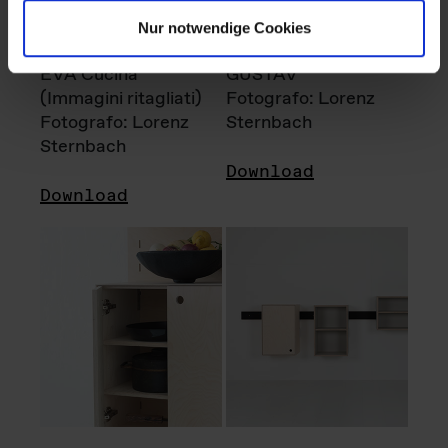
Nur notwendige Cookies
EVA Cucina
GUSTAV
(Immagini ritagliati)
Fotografo: Lorenz
Fotografo: Lorenz
Sternbach
Sternbach
Download
Download