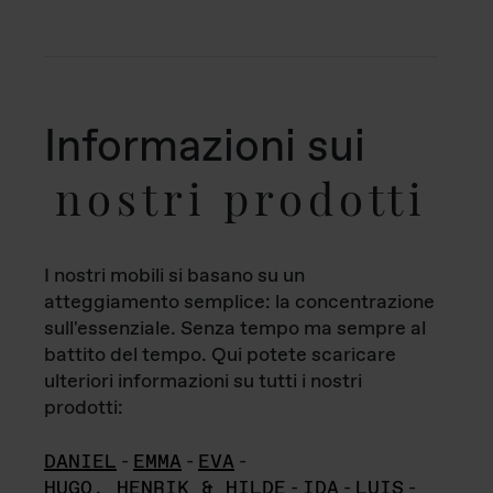
Informazioni sui
nostri prodotti
I nostri mobili si basano su un
atteggiamento semplice: la concentrazione
sull'essenziale. Senza tempo ma sempre al
battito del tempo. Qui potete scaricare
ulteriori informazioni su tutti i nostri
prodotti:
DANIEL
-
EMMA
-
EVA
-
HUGO, HENRIK & HILDE
-
IDA
-
LUIS
-