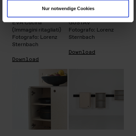
Nur notwendige Cookies
EVA Cucina
GUSTAV
(Immagini ritagliati)
Fotografo: Lorenz
Fotografo: Lorenz
Sternbach
Sternbach
Download
Download