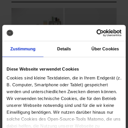
Zustimmung
Details
Über Cookies
Diese Webseite verwendet Cookies
EVA Cucina
EMMA + DANIEL
Cookies sind kleine Textdateien, die in Ihrem Endgerät (z.
Fotografo: Lorenz
Fotografo: Lorenz
B. Computer, Smartphone oder Tablet) gespeichert
Sternbach
Sternbach
werden und unterschiedlichen Zwecken dienen können.
Wir verwenden technische Cookies, die für den Betrieb
Download
Download
unserer Webseite notwendig sind und für die wir keine
Einwilligung benötigen. Wir nutzen darüber hinaus nur
solche Cookies des Open-Source-Tools Matomo, die uns
dabei helfen, die Nutzung unserer Webseite zu