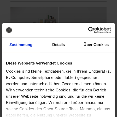
Zustimmung
Details
Über Cookies
Diese Webseite verwendet Cookies
EVA Cucina
EMMA + DANIEL
Cookies sind kleine Textdateien, die in Ihrem Endgerät (z.
Fotografo: Lorenz
Fotografo: Lorenz
B. Computer, Smartphone oder Tablet) gespeichert
Sternbach
Sternbach
werden und unterschiedlichen Zwecken dienen können.
Wir verwenden technische Cookies, die für den Betrieb
Download
Download
unserer Webseite notwendig sind und für die wir keine
Einwilligung benötigen. Wir nutzen darüber hinaus nur
solche Cookies des Open-Source-Tools Matomo, die uns
dabei helfen, die Nutzung unserer Webseite zu