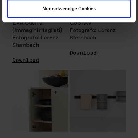
Nur notwendige Cookies
EVA Cucina
GUSTAV
(Immagini ritagliati)
Fotografo: Lorenz
Fotografo: Lorenz
Sternbach
Sternbach
Download
Download