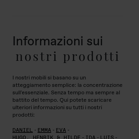
Informazioni sui
nostri prodotti
I nostri mobili si basano su un
atteggiamento semplice: la concentrazione
sull'essenziale. Senza tempo ma sempre al
battito del tempo. Qui potete scaricare
ulteriori informazioni su tutti i nostri
prodotti:
DANIEL
-
EMMA
-
EVA
-
HUGO, HENRIK & HILDE
-
IDA
-
LUIS
-