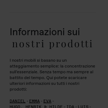
Informazioni sui
nostri prodotti
I nostri mobili si basano su un
atteggiamento semplice: la concentrazione
sull'essenziale. Senza tempo ma sempre al
battito del tempo. Qui potete scaricare
ulteriori informazioni su tutti i nostri
prodotti:
DANIEL
-
EMMA
-
EVA
-
HUGO, HENRIK & HILDE
-
IDA
-
LUIS
-