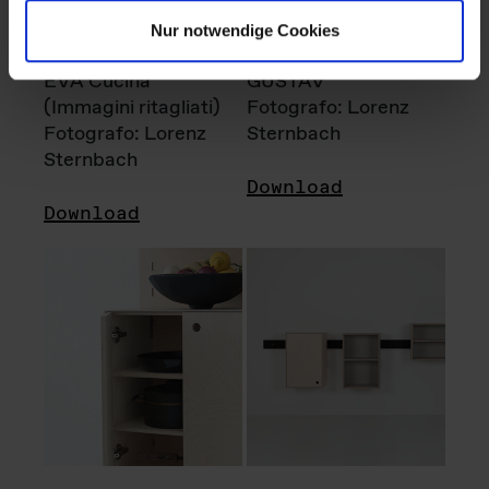
Nur notwendige Cookies
EVA Cucina
GUSTAV
(Immagini ritagliati)
Fotografo: Lorenz
Fotografo: Lorenz
Sternbach
Sternbach
Download
Download