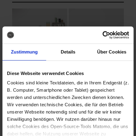
Zustimmung
Details
Über Cookies
Diese Webseite verwendet Cookies
EVA Cucina
EMMA + DANIEL
Cookies sind kleine Textdateien, die in Ihrem Endgerät (z.
Fotografo: Lorenz
Fotografo: Lorenz
B. Computer, Smartphone oder Tablet) gespeichert
Sternbach
Sternbach
werden und unterschiedlichen Zwecken dienen können.
Wir verwenden technische Cookies, die für den Betrieb
Download
Download
unserer Webseite notwendig sind und für die wir keine
Einwilligung benötigen. Wir nutzen darüber hinaus nur
solche Cookies des Open-Source-Tools Matomo, die uns
dabei helfen, die Nutzung unserer Webseite zu