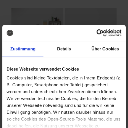
Zustimmung
Details
Über Cookies
Diese Webseite verwendet Cookies
EVA Cucina
EMMA + DANIEL
Cookies sind kleine Textdateien, die in Ihrem Endgerät (z.
Fotografo: Lorenz
Fotografo: Lorenz
B. Computer, Smartphone oder Tablet) gespeichert
Sternbach
Sternbach
werden und unterschiedlichen Zwecken dienen können.
Wir verwenden technische Cookies, die für den Betrieb
Download
Download
unserer Webseite notwendig sind und für die wir keine
Einwilligung benötigen. Wir nutzen darüber hinaus nur
solche Cookies des Open-Source-Tools Matomo, die uns
dabei helfen, die Nutzung unserer Webseite zu