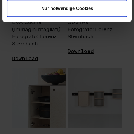
Nur notwendige Cookies
EVA Cucina
GUSTAV
(Immagini ritagliati)
Fotografo: Lorenz
Fotografo: Lorenz
Sternbach
Sternbach
Download
Download