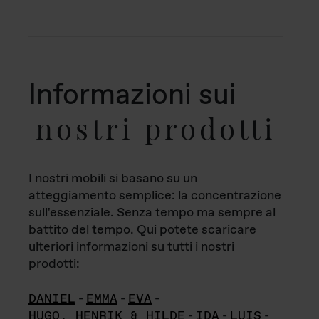
Informazioni sui
nostri prodotti
I nostri mobili si basano su un
atteggiamento semplice: la concentrazione
sull'essenziale. Senza tempo ma sempre al
battito del tempo. Qui potete scaricare
ulteriori informazioni su tutti i nostri
prodotti:
DANIEL
-
EMMA
-
EVA
-
HUGO, HENRIK & HILDE
-
IDA
-
LUIS
-