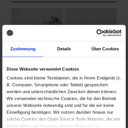
Zustimmung
Details
Über Cookies
Diese Webseite verwendet Cookies
EVA Cucina
EMMA + DANIEL
Cookies sind kleine Textdateien, die in Ihrem Endgerät (z.
Fotografo: Lorenz
Fotografo: Lorenz
B. Computer, Smartphone oder Tablet) gespeichert
Sternbach
Sternbach
werden und unterschiedlichen Zwecken dienen können.
Wir verwenden technische Cookies, die für den Betrieb
Download
Download
unserer Webseite notwendig sind und für die wir keine
Einwilligung benötigen. Wir nutzen darüber hinaus nur
solche Cookies des Open-Source-Tools Matomo, die uns
dabei helfen, die Nutzung unserer Webseite zu