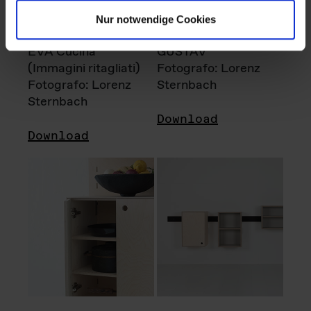
Nur notwendige Cookies
EVA Cucina
GUSTAV
(Immagini ritagliati)
Fotografo: Lorenz
Fotografo: Lorenz
Sternbach
Sternbach
Download
Download