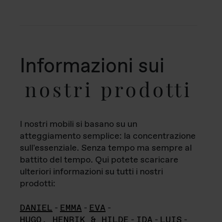
Informazioni sui
nostri prodotti
I nostri mobili si basano su un
atteggiamento semplice: la concentrazione
sull'essenziale. Senza tempo ma sempre al
battito del tempo. Qui potete scaricare
ulteriori informazioni su tutti i nostri
prodotti:
DANIEL
-
EMMA
-
EVA
-
HUGO, HENRIK & HILDE
-
IDA
-
LUIS
-