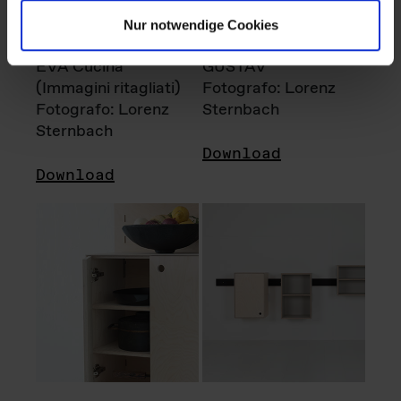
Nur notwendige Cookies
EVA Cucina
GUSTAV
(Immagini ritagliati)
Fotografo: Lorenz
Fotografo: Lorenz
Sternbach
Sternbach
Download
Download