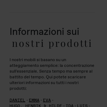
Informazioni sui
nostri prodotti
I nostri mobili si basano su un
atteggiamento semplice: la concentrazione
sull'essenziale. Senza tempo ma sempre al
battito del tempo. Qui potete scaricare
ulteriori informazioni su tutti i nostri
prodotti:
DANIEL
-
EMMA
-
EVA
-
HUGO, HENRIK & HILDE
-
IDA
-
LUIS
-