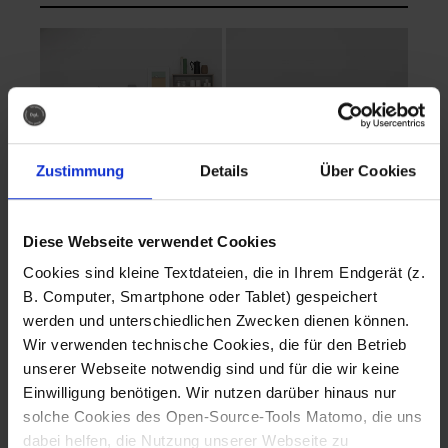
Zustimmung
Details
Über Cookies
Diese Webseite verwendet Cookies
EVA Cucina
EMMA + DANIEL
Cookies sind kleine Textdateien, die in Ihrem Endgerät (z.
Fotografo: Lorenz
Fotografo: Lorenz
B. Computer, Smartphone oder Tablet) gespeichert
Sternbach
Sternbach
werden und unterschiedlichen Zwecken dienen können.
Wir verwenden technische Cookies, die für den Betrieb
Download
Download
unserer Webseite notwendig sind und für die wir keine
Einwilligung benötigen. Wir nutzen darüber hinaus nur
solche Cookies des Open-Source-Tools Matomo, die uns
dabei helfen, die Nutzung unserer Webseite zu