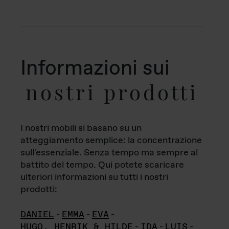
Informazioni sui
nostri prodotti
I nostri mobili si basano su un
atteggiamento semplice: la concentrazione
sull'essenziale. Senza tempo ma sempre al
battito del tempo. Qui potete scaricare
ulteriori informazioni su tutti i nostri
prodotti:
DANIEL
-
EMMA
-
EVA
-
HUGO, HENRIK & HILDE
-
IDA
-
LUIS
-