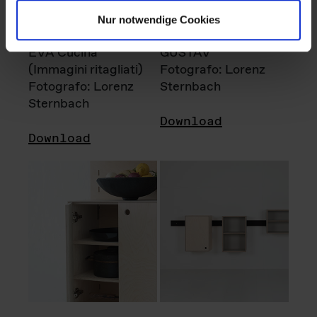
Nur notwendige Cookies
EVA Cucina
GUSTAV
(Immagini ritagliati)
Fotografo: Lorenz
Fotografo: Lorenz
Sternbach
Sternbach
Download
Download