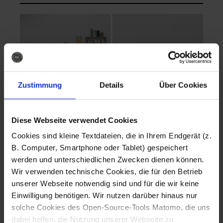
Zustimmung
Details
Über Cookies
Diese Webseite verwendet Cookies
EVA Cucina
EMMA + DANIEL
Cookies sind kleine Textdateien, die in Ihrem Endgerät (z.
Fotografo: Lorenz
Fotografo: Lorenz
B. Computer, Smartphone oder Tablet) gespeichert
Sternbach
Sternbach
werden und unterschiedlichen Zwecken dienen können.
Wir verwenden technische Cookies, die für den Betrieb
Download
Download
unserer Webseite notwendig sind und für die wir keine
Einwilligung benötigen. Wir nutzen darüber hinaus nur
solche Cookies des Open-Source-Tools Matomo, die uns
dabei helfen, die Nutzung unserer Webseite zu