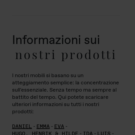
Informazioni sui
nostri prodotti
I nostri mobili si basano su un
atteggiamento semplice: la concentrazione
sull'essenziale. Senza tempo ma sempre al
battito del tempo. Qui potete scaricare
ulteriori informazioni su tutti i nostri
prodotti:
DANIEL
-
EMMA
-
EVA
-
HUGO, HENRIK & HILDE
-
IDA
-
LUIS
-