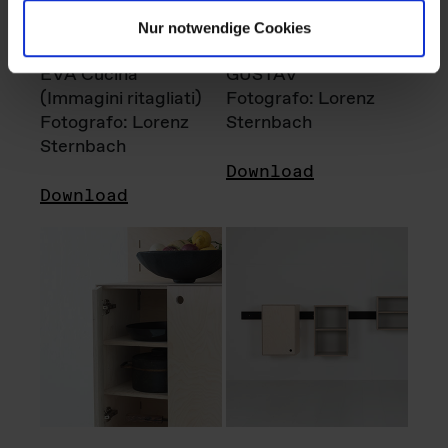
Nur notwendige Cookies
EVA Cucina
GUSTAV
(Immagini ritagliati)
Fotografo: Lorenz
Fotografo: Lorenz
Sternbach
Sternbach
Download
Download