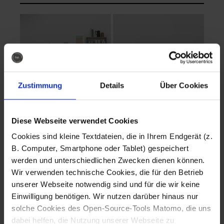
Zustimmung
Details
Über Cookies
Diese Webseite verwendet Cookies
EVA Cucina
EMMA + DANIEL
Cookies sind kleine Textdateien, die in Ihrem Endgerät (z.
Fotografo: Lorenz
Fotografo: Lorenz
B. Computer, Smartphone oder Tablet) gespeichert
Sternbach
Sternbach
werden und unterschiedlichen Zwecken dienen können.
Wir verwenden technische Cookies, die für den Betrieb
Download
Download
unserer Webseite notwendig sind und für die wir keine
Einwilligung benötigen. Wir nutzen darüber hinaus nur
solche Cookies des Open-Source-Tools Matomo, die uns
dabei helfen, die Nutzung unserer Webseite zu