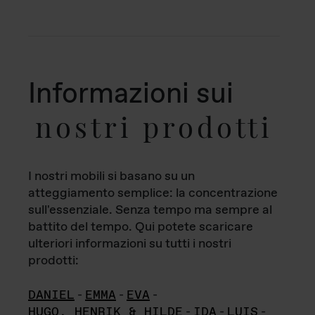
Informazioni sui
nostri prodotti
I nostri mobili si basano su un
atteggiamento semplice: la concentrazione
sull'essenziale. Senza tempo ma sempre al
battito del tempo. Qui potete scaricare
ulteriori informazioni su tutti i nostri
prodotti:
DANIEL
-
EMMA
-
EVA
-
HUGO, HENRIK & HILDE
-
IDA
-
LUIS
-