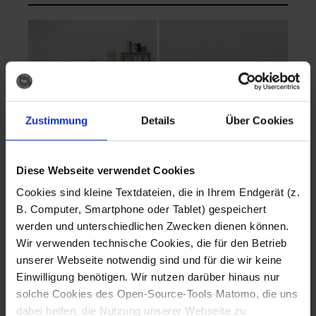
Zustimmung
Details
Über Cookies
Diese Webseite verwendet Cookies
EVA Cucina
EMMA + DANIEL
Cookies sind kleine Textdateien, die in Ihrem Endgerät (z.
Fotografo: Lorenz
Fotografo: Lorenz
B. Computer, Smartphone oder Tablet) gespeichert
Sternbach
Sternbach
werden und unterschiedlichen Zwecken dienen können.
Wir verwenden technische Cookies, die für den Betrieb
Download
Download
unserer Webseite notwendig sind und für die wir keine
Einwilligung benötigen. Wir nutzen darüber hinaus nur
solche Cookies des Open-Source-Tools Matomo, die uns
dabei helfen, die Nutzung unserer Webseite zu