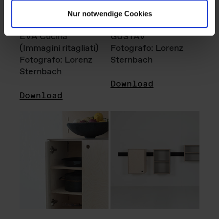
Nur notwendige Cookies
EVA Cucina
GUSTAV
(Immagini ritagliati)
Fotografo: Lorenz
Fotografo: Lorenz
Sternbach
Sternbach
Download
Download