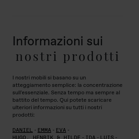
Informazioni sui
nostri prodotti
I nostri mobili si basano su un
atteggiamento semplice: la concentrazione
sull'essenziale. Senza tempo ma sempre al
battito del tempo. Qui potete scaricare
ulteriori informazioni su tutti i nostri
prodotti:
DANIEL
-
EMMA
-
EVA
-
HUGO, HENRIK & HILDE
-
IDA
-
LUIS
-