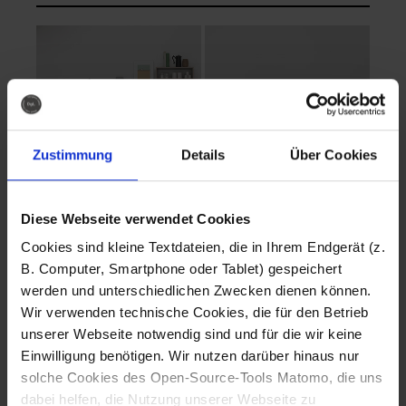
Zustimmung
Details
Über Cookies
Diese Webseite verwendet Cookies
EVA Cucina
EMMA + DANIEL
Cookies sind kleine Textdateien, die in Ihrem Endgerät (z.
Fotografo: Lorenz
Fotografo: Lorenz
B. Computer, Smartphone oder Tablet) gespeichert
Sternbach
Sternbach
werden und unterschiedlichen Zwecken dienen können.
Wir verwenden technische Cookies, die für den Betrieb
Download
Download
unserer Webseite notwendig sind und für die wir keine
Einwilligung benötigen. Wir nutzen darüber hinaus nur
solche Cookies des Open-Source-Tools Matomo, die uns
dabei helfen, die Nutzung unserer Webseite zu