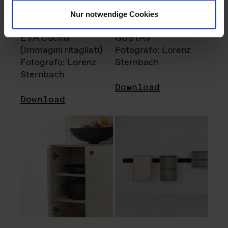
Nur notwendige Cookies
EVA Cucina
GUSTAV
(Immagini ritagliati)
Fotografo: Lorenz
Fotografo: Lorenz
Sternbach
Sternbach
Download
Download