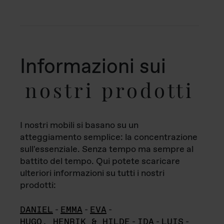
Informazioni sui
nostri prodotti
I nostri mobili si basano su un
atteggiamento semplice: la concentrazione
sull'essenziale. Senza tempo ma sempre al
battito del tempo. Qui potete scaricare
ulteriori informazioni su tutti i nostri
prodotti:
DANIEL
-
EMMA
-
EVA
-
HUGO, HENRIK & HILDE
-
IDA
-
LUIS
-