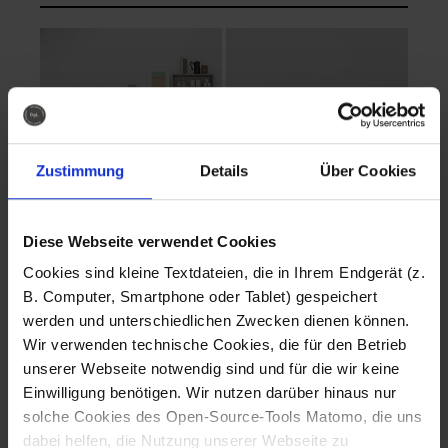
Zustimmung
Details
Über Cookies
Diese Webseite verwendet Cookies
EVA Cucina
EMMA + DANIEL
Cookies sind kleine Textdateien, die in Ihrem Endgerät (z.
Fotografo: Lorenz
Fotografo: Lorenz
B. Computer, Smartphone oder Tablet) gespeichert
Sternbach
Sternbach
werden und unterschiedlichen Zwecken dienen können.
Wir verwenden technische Cookies, die für den Betrieb
Download
Download
unserer Webseite notwendig sind und für die wir keine
Einwilligung benötigen. Wir nutzen darüber hinaus nur
solche Cookies des Open-Source-Tools Matomo, die uns
dabei helfen, die Nutzung unserer Webseite zu