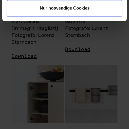
Nur notwendige Cookies
EVA Cucina
GUSTAV
(Immagini ritagliati)
Fotografo: Lorenz
Fotografo: Lorenz
Sternbach
Sternbach
Download
Download