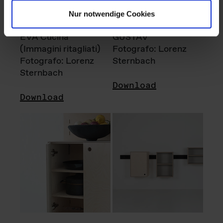
Nur notwendige Cookies
EVA Cucina
GUSTAV
(Immagini ritagliati)
Fotografo: Lorenz
Fotografo: Lorenz
Sternbach
Sternbach
Download
Download