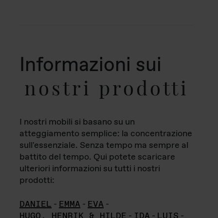
Informazioni sui
nostri prodotti
I nostri mobili si basano su un
atteggiamento semplice: la concentrazione
sull'essenziale. Senza tempo ma sempre al
battito del tempo. Qui potete scaricare
ulteriori informazioni su tutti i nostri
prodotti:
DANIEL
-
EMMA
-
EVA
-
HUGO, HENRIK & HILDE
-
IDA
-
LUIS
-