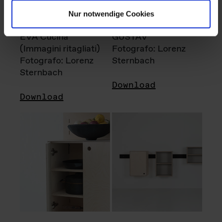
Nur notwendige Cookies
EVA Cucina
GUSTAV
(Immagini ritagliati)
Fotografo: Lorenz
Fotografo: Lorenz
Sternbach
Sternbach
Download
Download