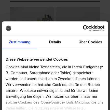
Zustimmung
Details
Über Cookies
Diese Webseite verwendet Cookies
EVA Cucina
EMMA + DANIEL
Cookies sind kleine Textdateien, die in Ihrem Endgerät (z.
Fotografo: Lorenz
Fotografo: Lorenz
B. Computer, Smartphone oder Tablet) gespeichert
Sternbach
Sternbach
werden und unterschiedlichen Zwecken dienen können.
Wir verwenden technische Cookies, die für den Betrieb
Download
Download
unserer Webseite notwendig sind und für die wir keine
Einwilligung benötigen. Wir nutzen darüber hinaus nur
solche Cookies des Open-Source-Tools Matomo, die uns
dabei helfen, die Nutzung unserer Webseite zu