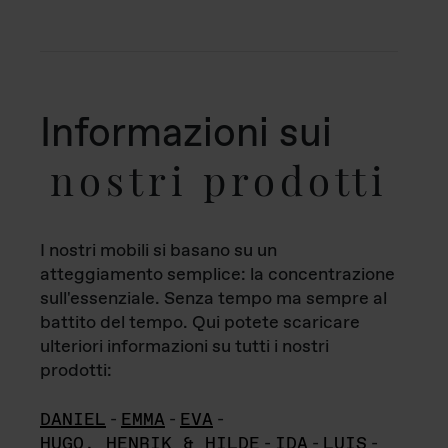
Informazioni sui
nostri prodotti
I nostri mobili si basano su un
atteggiamento semplice: la concentrazione
sull'essenziale. Senza tempo ma sempre al
battito del tempo. Qui potete scaricare
ulteriori informazioni su tutti i nostri
prodotti:
DANIEL
-
EMMA
-
EVA
-
HUGO, HENRIK & HILDE
-
IDA
-
LUIS
-