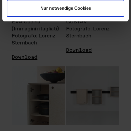
Nur notwendige Cookies
EVA Cucina
GUSTAV
(Immagini ritagliati)
Fotografo: Lorenz
Fotografo: Lorenz
Sternbach
Sternbach
Download
Download