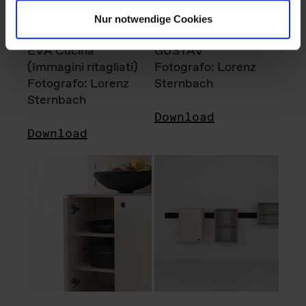
Nur notwendige Cookies
EVA Cucina
GUSTAV
(Immagini ritagliati)
Fotografo: Lorenz
Fotografo: Lorenz
Sternbach
Sternbach
Download
Download