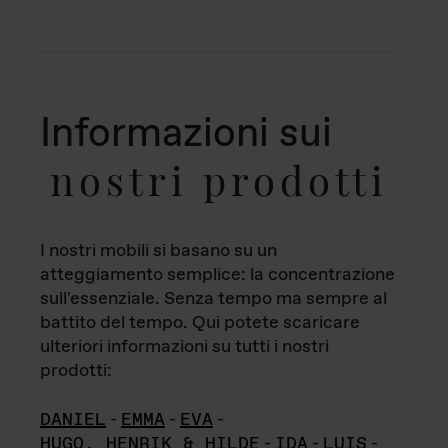
Informazioni sui
nostri prodotti
I nostri mobili si basano su un
atteggiamento semplice: la concentrazione
sull'essenziale. Senza tempo ma sempre al
battito del tempo. Qui potete scaricare
ulteriori informazioni su tutti i nostri
prodotti:
DANIEL
-
EMMA
-
EVA
-
HUGO, HENRIK & HILDE
-
IDA
-
LUIS
-