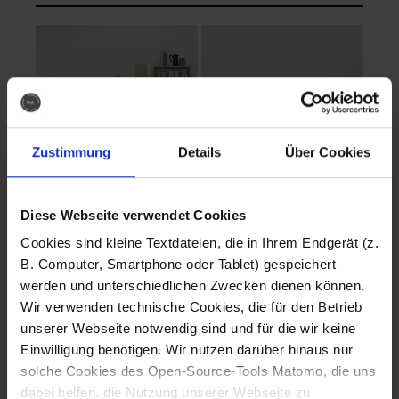
Zustimmung
Details
Über Cookies
Diese Webseite verwendet Cookies
EVA Cucina
EMMA + DANIEL
Cookies sind kleine Textdateien, die in Ihrem Endgerät (z.
Fotografo: Lorenz
Fotografo: Lorenz
B. Computer, Smartphone oder Tablet) gespeichert
Sternbach
Sternbach
werden und unterschiedlichen Zwecken dienen können.
Wir verwenden technische Cookies, die für den Betrieb
Download
Download
unserer Webseite notwendig sind und für die wir keine
Einwilligung benötigen. Wir nutzen darüber hinaus nur
solche Cookies des Open-Source-Tools Matomo, die uns
dabei helfen, die Nutzung unserer Webseite zu