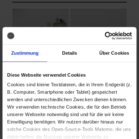
Zustimmung
Details
Über Cookies
Diese Webseite verwendet Cookies
EVA Cucina
EMMA + DANIEL
Cookies sind kleine Textdateien, die in Ihrem Endgerät (z.
Fotografo: Lorenz
Fotografo: Lorenz
B. Computer, Smartphone oder Tablet) gespeichert
Sternbach
Sternbach
werden und unterschiedlichen Zwecken dienen können.
Wir verwenden technische Cookies, die für den Betrieb
Download
Download
unserer Webseite notwendig sind und für die wir keine
Einwilligung benötigen. Wir nutzen darüber hinaus nur
solche Cookies des Open-Source-Tools Matomo, die uns
dabei helfen, die Nutzung unserer Webseite zu