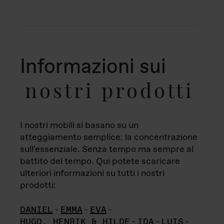
Informazioni sui
nostri prodotti
I nostri mobili si basano su un
atteggiamento semplice: la concentrazione
sull'essenziale. Senza tempo ma sempre al
battito del tempo. Qui potete scaricare
ulteriori informazioni su tutti i nostri
prodotti:
DANIEL
-
EMMA
-
EVA
-
HUGO, HENRIK & HILDE
-
IDA
-
LUIS
-