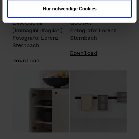
Nur notwendige Cookies
EVA Cucina
GUSTAV
(Immagini ritagliati)
Fotografo: Lorenz
Fotografo: Lorenz
Sternbach
Sternbach
Download
Download