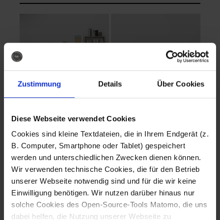
Zustimmung
Details
Über Cookies
Diese Webseite verwendet Cookies
EVA Cucina
EMMA + DANIEL
Cookies sind kleine Textdateien, die in Ihrem Endgerät (z.
Fotografo: Lorenz
Fotografo: Lorenz
B. Computer, Smartphone oder Tablet) gespeichert
Sternbach
Sternbach
werden und unterschiedlichen Zwecken dienen können.
Wir verwenden technische Cookies, die für den Betrieb
Download
Download
unserer Webseite notwendig sind und für die wir keine
Einwilligung benötigen. Wir nutzen darüber hinaus nur
solche Cookies des Open-Source-Tools Matomo, die uns
dabei helfen, die Nutzung unserer Webseite zu