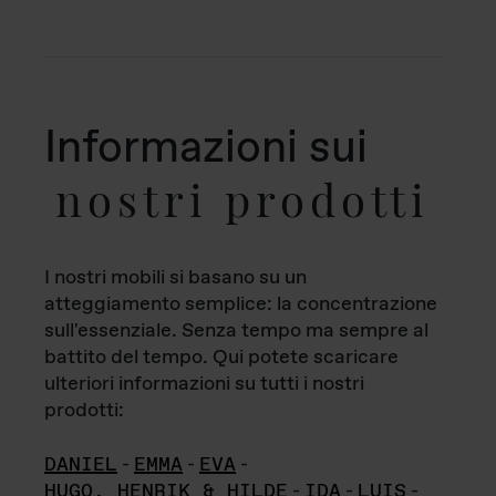
Informazioni sui
nostri prodotti
I nostri mobili si basano su un
atteggiamento semplice: la concentrazione
sull'essenziale. Senza tempo ma sempre al
battito del tempo. Qui potete scaricare
ulteriori informazioni su tutti i nostri
prodotti:
DANIEL
-
EMMA
-
EVA
-
HUGO, HENRIK & HILDE
-
IDA
-
LUIS
-