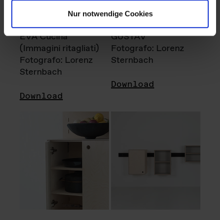
Nur notwendige Cookies
EVA Cucina
GUSTAV
(Immagini ritagliati)
Fotografo: Lorenz
Fotografo: Lorenz
Sternbach
Sternbach
Download
Download