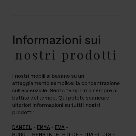
Informazioni sui
nostri prodotti
I nostri mobili si basano su un
atteggiamento semplice: la concentrazione
sull'essenziale. Senza tempo ma sempre al
battito del tempo. Qui potete scaricare
ulteriori informazioni su tutti i nostri
prodotti:
DANIEL
-
EMMA
-
EVA
-
HUGO, HENRIK & HILDE
-
IDA
-
LUIS
-