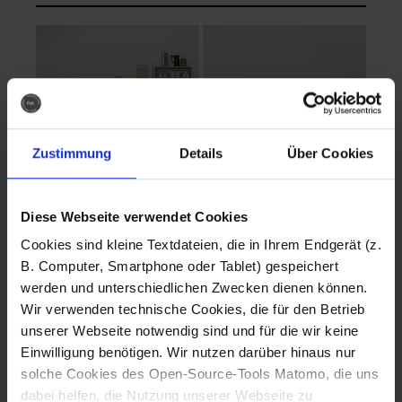
Zustimmung
Details
Über Cookies
Diese Webseite verwendet Cookies
EVA Cucina
EMMA + DANIEL
Cookies sind kleine Textdateien, die in Ihrem Endgerät (z.
Fotografo: Lorenz
Fotografo: Lorenz
B. Computer, Smartphone oder Tablet) gespeichert
Sternbach
Sternbach
werden und unterschiedlichen Zwecken dienen können.
Wir verwenden technische Cookies, die für den Betrieb
Download
Download
unserer Webseite notwendig sind und für die wir keine
Einwilligung benötigen. Wir nutzen darüber hinaus nur
solche Cookies des Open-Source-Tools Matomo, die uns
dabei helfen, die Nutzung unserer Webseite zu