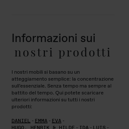
Informazioni sui
nostri prodotti
I nostri mobili si basano su un
atteggiamento semplice: la concentrazione
sull'essenziale. Senza tempo ma sempre al
battito del tempo. Qui potete scaricare
ulteriori informazioni su tutti i nostri
prodotti:
DANIEL
-
EMMA
-
EVA
-
HUGO, HENRIK & HILDE
-
IDA
-
LUIS
-