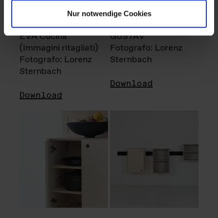
Nur notwendige Cookies
EVA Cucina
GUSTAV
(Immagini ritagliati)
Fotografo: Lorenz
Fotografo: Lorenz
Sternbach
Sternbach
Download
Download