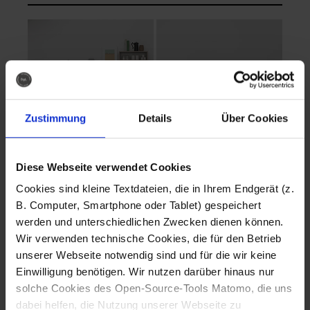
Zustimmung
Details
Über Cookies
Diese Webseite verwendet Cookies
EVA Cucina
EMMA + DANIEL
Cookies sind kleine Textdateien, die in Ihrem Endgerät (z.
Fotografo: Lorenz
Fotografo: Lorenz
B. Computer, Smartphone oder Tablet) gespeichert
Sternbach
Sternbach
werden und unterschiedlichen Zwecken dienen können.
Wir verwenden technische Cookies, die für den Betrieb
Download
Download
unserer Webseite notwendig sind und für die wir keine
Einwilligung benötigen. Wir nutzen darüber hinaus nur
solche Cookies des Open-Source-Tools Matomo, die uns
dabei helfen, die Nutzung unserer Webseite zu