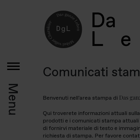
D
a
L
e
Comunicati sta
Menu
Das gan
Benvenuti nell'area stampa di
Qui troverete informazioni attuali sulla
prodotti e i comunicati stampa attuali 
di fornirvi materiale di testo e immagi
richiesta di stampa. Per favore contat