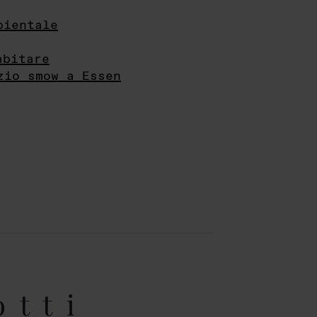
bientale
abitare
zio smow a Essen
otti