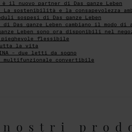
 è il nuovo partner di Das ganze Leben
- La sostenibilità e la consapevolezza am
oduli sospesi di Das ganze Leben
i di Das ganze Leben cambiano il modo di 
ganze Leben sono ora disponibili nel nego
 pieghevole flessibile
utta la vita
INA – due letti da sogno
e multifunzionale convertibile
nostri prod