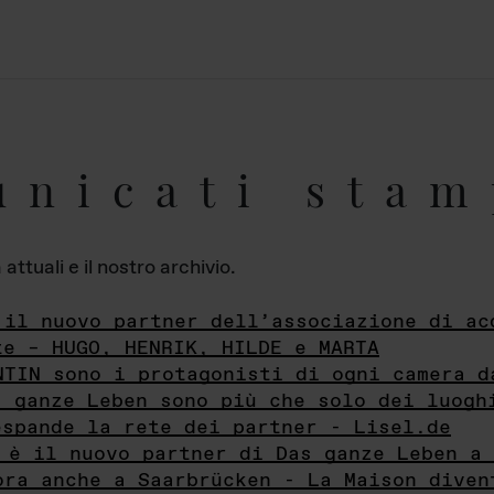
unicati stam
ttuali e il nostro archivio.
 il nuovo partner dell’associazione di ac
te – HUGO, HENRIK, HILDE e MARTA
NTIN sono i protagonisti di ogni camera d
s ganze Leben sono più che solo dei luogh
espande la rete dei partner - Lisel.de
 è il nuovo partner di Das ganze Leben a 
ora anche a Saarbrücken - La Maison diven