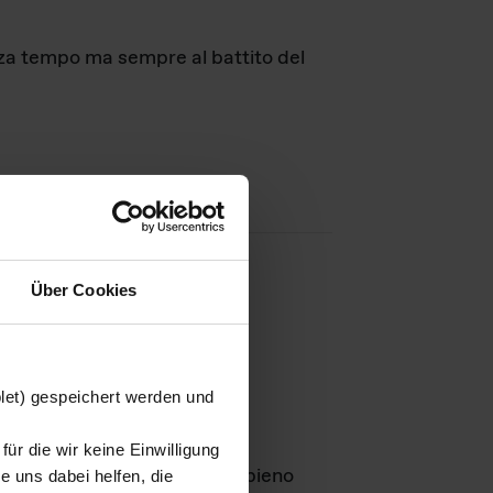
nza tempo ma sempre al battito del
Über Cookies
agini
blet) gespeichert werden und
ür die wir keine Einwilligung
Leben
GmbH e rimangono in pieno
 uns dabei helfen, die