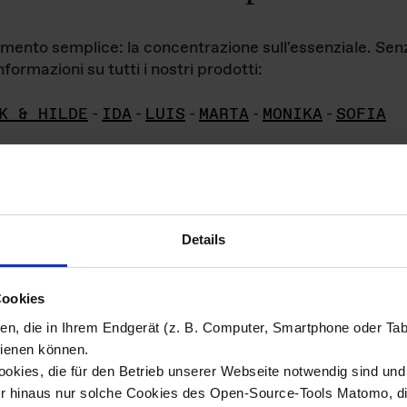
iamento semplice: la concentrazione sull'essenziale. Se
formazioni su tutti i nostri prodotti:
K & HILDE
-
IDA
-
LUIS
-
MARTA
-
MONIKA
-
SOFIA
Details
hivio di imm
Cookies
ien, die in Ihrem Endgerät (z. B. Computer, Smartphone oder Ta
ini!
ienen können.
kies, die für den Betrieb unserer Webseite notwendig sind und f
Das ganze 
re del materiale fotografico sono detenuti da
er hinaus nur solche Cookies des Open-Source-Tools Matomo, die