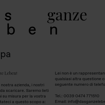
g
a
n
z
e
s
b
e
n
mpa
ze Leben
Lei non è un rappresentan
!
qualsiasi altra questione 
seguente numero di telefo
 nostra azienda, i nostri
da scaricare. Saremo lieti
Tel.: 0039 0474 771510
ni su misura per la vostra
Email: info@dasganzelebe
tateci a questo scopo a: