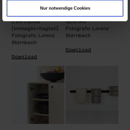
Nur notwendige Cookies
EVA Cucina
GUSTAV
(Immagini ritagliati)
Fotografo: Lorenz
Fotografo: Lorenz
Sternbach
Sternbach
Download
Download