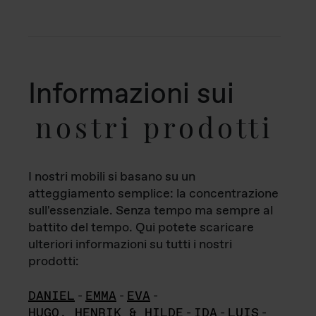
Informazioni sui
nostri prodotti
I nostri mobili si basano su un
atteggiamento semplice: la concentrazione
sull'essenziale. Senza tempo ma sempre al
battito del tempo. Qui potete scaricare
ulteriori informazioni su tutti i nostri
prodotti:
DANIEL
-
EMMA
-
EVA
-
HUGO, HENRIK & HILDE
-
IDA
-
LUIS
-