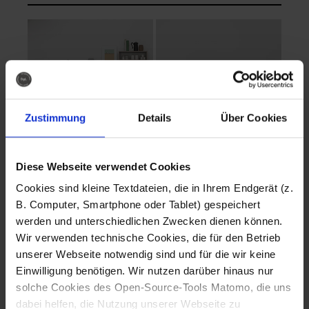
Zustimmung
Details
Über Cookies
Diese Webseite verwendet Cookies
EVA Cucina
EMMA + DANIEL
Cookies sind kleine Textdateien, die in Ihrem Endgerät (z.
Fotografo: Lorenz
Fotografo: Lorenz
B. Computer, Smartphone oder Tablet) gespeichert
Sternbach
Sternbach
werden und unterschiedlichen Zwecken dienen können.
Wir verwenden technische Cookies, die für den Betrieb
Download
Download
unserer Webseite notwendig sind und für die wir keine
Einwilligung benötigen. Wir nutzen darüber hinaus nur
solche Cookies des Open-Source-Tools Matomo, die uns
dabei helfen, die Nutzung unserer Webseite zu