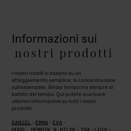
Informazioni sui
nostri prodotti
I nostri mobili si basano su un
atteggiamento semplice: la concentrazione
sull'essenziale. Senza tempo ma sempre al
battito del tempo. Qui potete scaricare
ulteriori informazioni su tutti i nostri
prodotti:
DANIEL
-
EMMA
-
EVA
-
HUGO, HENRIK & HILDE
-
IDA
-
LUIS
-