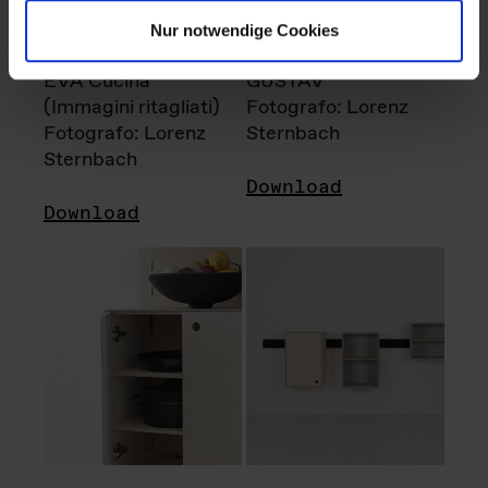
Nur notwendige Cookies
EVA Cucina
GUSTAV
(Immagini ritagliati)
Fotografo: Lorenz
Fotografo: Lorenz
Sternbach
Sternbach
Download
Download