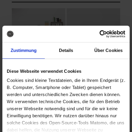
Zustimmung
Details
Über Cookies
Diese Webseite verwendet Cookies
EVA Cucina
EMMA + DANIEL
Cookies sind kleine Textdateien, die in Ihrem Endgerät (z.
Fotografo: Lorenz
Fotografo: Lorenz
B. Computer, Smartphone oder Tablet) gespeichert
Sternbach
Sternbach
werden und unterschiedlichen Zwecken dienen können.
Wir verwenden technische Cookies, die für den Betrieb
Download
Download
unserer Webseite notwendig sind und für die wir keine
Einwilligung benötigen. Wir nutzen darüber hinaus nur
solche Cookies des Open-Source-Tools Matomo, die uns
dabei helfen, die Nutzung unserer Webseite zu