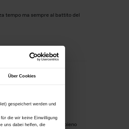
nza tempo ma sempre al battito del
Über Cookies
agini
blet) gespeichert werden und
ür die wir keine Einwilligung
Leben
GmbH e rimangono in pieno
 uns dabei helfen, die