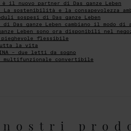
 è il nuovo partner di Das ganze Leben
- La sostenibilità e la consapevolezza am
oduli sospesi di Das ganze Leben
i di Das ganze Leben cambiano il modo di 
ganze Leben sono ora disponibili nel nego
 pieghevole flessibile
utta la vita
INA – due letti da sogno
e multifunzionale convertibile
nostri prod