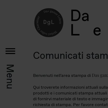
D
a
L
e
Comunicati sta
Menu
Das gan
Benvenuti nell'area stampa di
Qui troverete informazioni attuali sulla
prodotti e i comunicati stampa attuali 
di fornirvi materiale di testo e immagi
richiesta di stampa. Per favore contat