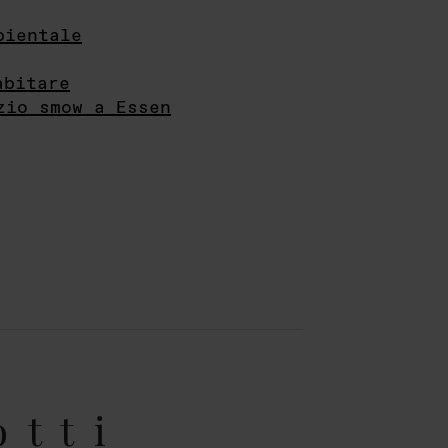
bientale
abitare
zio smow a Essen
otti