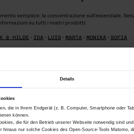
iamento semplice: la concentrazione sull'essenziale. Se
formazioni su tutti i nostri prodotti:
K & HILDE
-
IDA
-
LUIS
-
MARTA
-
MONIKA
-
SOFIA
Details
hivio di imm
Cookies
ien, die in Ihrem Endgerät (z. B. Computer, Smartphone oder Ta
ini!
ienen können.
kies, die für den Betrieb unserer Webseite notwendig sind und f
Das ganze 
re del materiale fotografico sono detenuti da
er hinaus nur solche Cookies des Open-Source-Tools Matomo, die