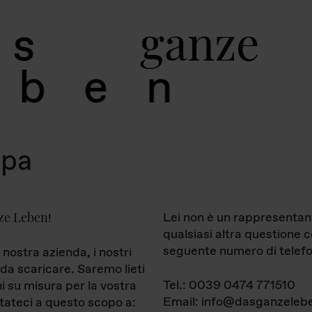
g
a
n
z
e
s
b
e
n
mpa
ze Leben
Lei non è un rappresentan
!
qualsiasi altra questione 
seguente numero di telefo
 nostra azienda, i nostri
da scaricare. Saremo lieti
Tel.: 0039 0474 771510
ni su misura per la vostra
Email: info@dasganzelebe
tateci a questo scopo a: