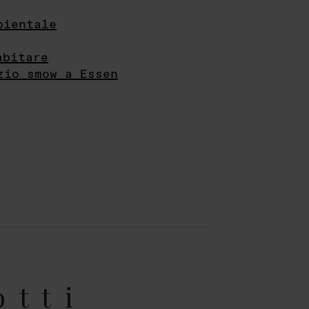
bientale
abitare
zio smow a Essen
otti