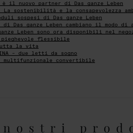
 è il nuovo partner di Das ganze Leben
- La sostenibilità e la consapevolezza am
oduli sospesi di Das ganze Leben
i di Das ganze Leben cambiano il modo di 
ganze Leben sono ora disponibili nel nego
 pieghevole flessibile
utta la vita
INA – due letti da sogno
e multifunzionale convertibile
nostri prod