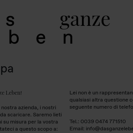
g
a
n
z
e
s
b
e
n
mpa
ze Leben
Lei non è un rappresentan
!
qualsiasi altra questione 
seguente numero di telefo
 nostra azienda, i nostri
da scaricare. Saremo lieti
Tel.: 0039 0474 771510
ni su misura per la vostra
Email: info@dasganzelebe
tateci a questo scopo a: