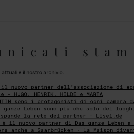
unicati stam
ttuali e il nostro archivio.
 il nuovo partner dell’associazione di ac
te – HUGO, HENRIK, HILDE e MARTA
NTIN sono i protagonisti di ogni camera d
s ganze Leben sono più che solo dei luogh
espande la rete dei partner - Lisel.de
 è il nuovo partner di Das ganze Leben a 
ora anche a Saarbrücken - La Maison diven