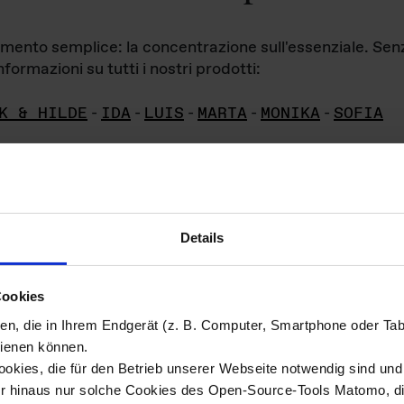
iamento semplice: la concentrazione sull'essenziale. Se
formazioni su tutti i nostri prodotti:
K & HILDE
-
IDA
-
LUIS
-
MARTA
-
MONIKA
-
SOFIA
Details
hivio di imm
Cookies
ien, die in Ihrem Endgerät (z. B. Computer, Smartphone oder Ta
ini!
ienen können.
kies, die für den Betrieb unserer Webseite notwendig sind und f
Das ganze 
re del materiale fotografico sono detenuti da
er hinaus nur solche Cookies des Open-Source-Tools Matomo, die