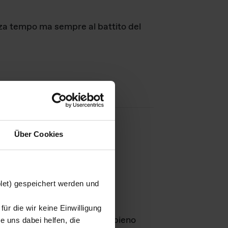
nza tempo ma sempre al battito del
Über Cookies
agini
blet) gespeichert werden und
ür die wir keine Einwilligung
Leben
GmbH e rimangono in pieno
 uns dabei helfen, die