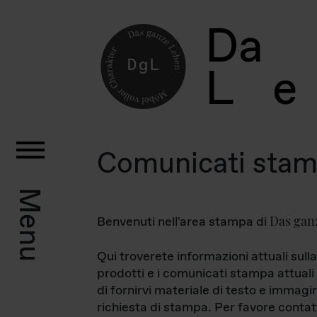
D
a
L
e
Comunicati sta
Menu
Das gan
Benvenuti nell'area stampa di
Qui troverete informazioni attuali sulla
prodotti e i comunicati stampa attuali 
di fornirvi materiale di testo e immagi
richiesta di stampa. Per favore contat