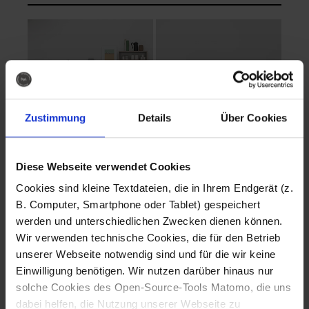
Zustimmung
Details
Über Cookies
Diese Webseite verwendet Cookies
EVA Cucina
EMMA + DANIEL
Cookies sind kleine Textdateien, die in Ihrem Endgerät (z.
Fotografo: Lorenz
Fotografo: Lorenz
B. Computer, Smartphone oder Tablet) gespeichert
Sternbach
Sternbach
werden und unterschiedlichen Zwecken dienen können.
Wir verwenden technische Cookies, die für den Betrieb
Download
Download
unserer Webseite notwendig sind und für die wir keine
Einwilligung benötigen. Wir nutzen darüber hinaus nur
solche Cookies des Open-Source-Tools Matomo, die uns
dabei helfen, die Nutzung unserer Webseite zu