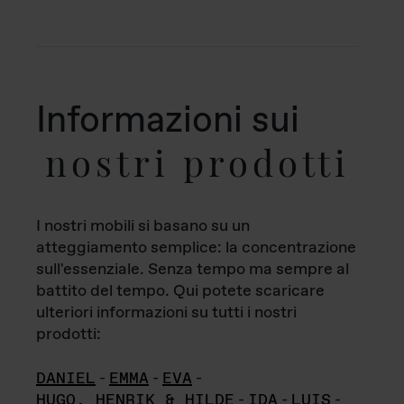
Informazioni sui
nostri prodotti
I nostri mobili si basano su un
atteggiamento semplice: la concentrazione
sull'essenziale. Senza tempo ma sempre al
battito del tempo. Qui potete scaricare
ulteriori informazioni su tutti i nostri
prodotti:
DANIEL
-
EMMA
-
EVA
-
HUGO, HENRIK & HILDE
-
IDA
-
LUIS
-