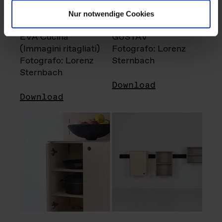
Nur notwendige Cookies
EVA Cucina
GUSTAV
(Immagini ritagliati)
Fotografo: Lorenz
Fotografo: Lorenz
Sternbach
Sternbach
Download
Download