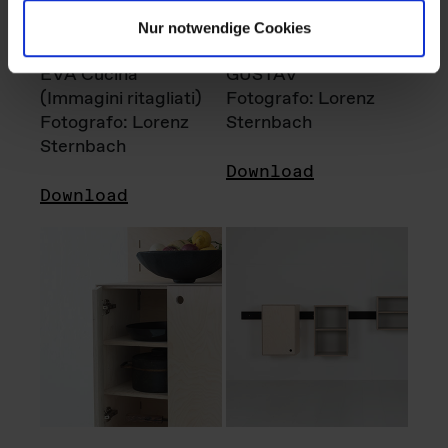
Nur notwendige Cookies
EVA Cucina
GUSTAV
(Immagini ritagliati)
Fotografo: Lorenz
Fotografo: Lorenz
Sternbach
Sternbach
Download
Download