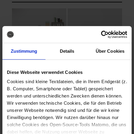
Zustimmung
Details
Über Cookies
Diese Webseite verwendet Cookies
EVA Cucina
EMMA + DANIEL
Cookies sind kleine Textdateien, die in Ihrem Endgerät (z.
Fotografo: Lorenz
Fotografo: Lorenz
B. Computer, Smartphone oder Tablet) gespeichert
Sternbach
Sternbach
werden und unterschiedlichen Zwecken dienen können.
Wir verwenden technische Cookies, die für den Betrieb
Download
Download
unserer Webseite notwendig sind und für die wir keine
Einwilligung benötigen. Wir nutzen darüber hinaus nur
solche Cookies des Open-Source-Tools Matomo, die uns
dabei helfen, die Nutzung unserer Webseite zu