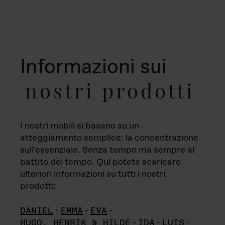
Informazioni sui
nostri prodotti
I nostri mobili si basano su un
atteggiamento semplice: la concentrazione
sull'essenziale. Senza tempo ma sempre al
battito del tempo. Qui potete scaricare
ulteriori informazioni su tutti i nostri
prodotti:
DANIEL
-
EMMA
-
EVA
-
HUGO, HENRIK & HILDE
-
IDA
-
LUIS
-