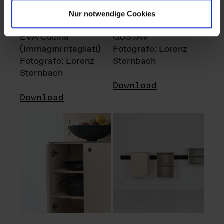
Nur notwendige Cookies
EVA Cucina
GUSTAV
(Immagini ritagliati)
Fotografo: Lorenz
Fotografo: Lorenz
Sternbach
Sternbach
Download
Download