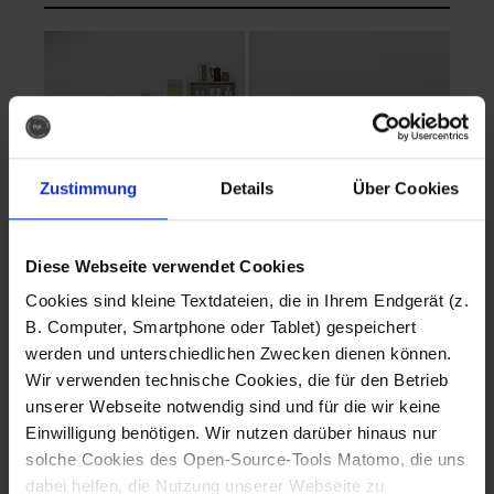
Zustimmung
Details
Über Cookies
Diese Webseite verwendet Cookies
EVA Cucina
EMMA + DANIEL
Cookies sind kleine Textdateien, die in Ihrem Endgerät (z.
Fotografo: Lorenz
Fotografo: Lorenz
B. Computer, Smartphone oder Tablet) gespeichert
Sternbach
Sternbach
werden und unterschiedlichen Zwecken dienen können.
Wir verwenden technische Cookies, die für den Betrieb
Download
Download
unserer Webseite notwendig sind und für die wir keine
Einwilligung benötigen. Wir nutzen darüber hinaus nur
solche Cookies des Open-Source-Tools Matomo, die uns
dabei helfen, die Nutzung unserer Webseite zu