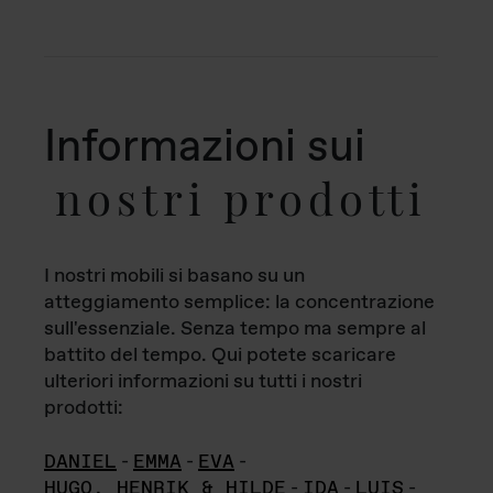
Informazioni sui
nostri prodotti
I nostri mobili si basano su un
atteggiamento semplice: la concentrazione
sull'essenziale. Senza tempo ma sempre al
battito del tempo. Qui potete scaricare
ulteriori informazioni su tutti i nostri
prodotti:
DANIEL
-
EMMA
-
EVA
-
HUGO, HENRIK & HILDE
-
IDA
-
LUIS
-