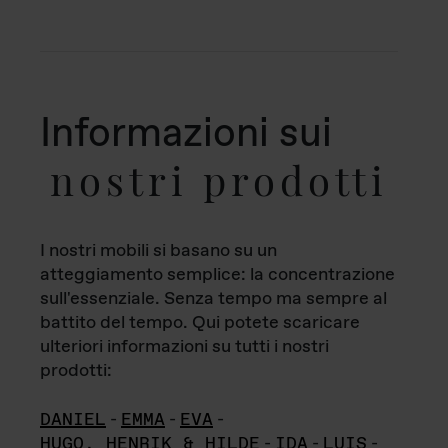
Informazioni sui
nostri prodotti
I nostri mobili si basano su un
atteggiamento semplice: la concentrazione
sull'essenziale. Senza tempo ma sempre al
battito del tempo. Qui potete scaricare
ulteriori informazioni su tutti i nostri
prodotti:
DANIEL
-
EMMA
-
EVA
-
HUGO, HENRIK & HILDE
-
IDA
-
LUIS
-