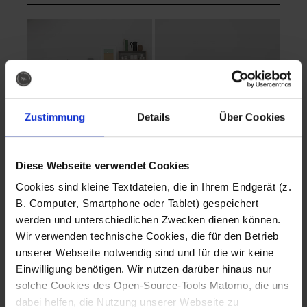
Zustimmung
Details
Über Cookies
Diese Webseite verwendet Cookies
EVA Cucina
EMMA + DANIEL
Cookies sind kleine Textdateien, die in Ihrem Endgerät (z.
Fotografo: Lorenz
Fotografo: Lorenz
B. Computer, Smartphone oder Tablet) gespeichert
Sternbach
Sternbach
werden und unterschiedlichen Zwecken dienen können.
Wir verwenden technische Cookies, die für den Betrieb
Download
Download
unserer Webseite notwendig sind und für die wir keine
Einwilligung benötigen. Wir nutzen darüber hinaus nur
solche Cookies des Open-Source-Tools Matomo, die uns
dabei helfen, die Nutzung unserer Webseite zu