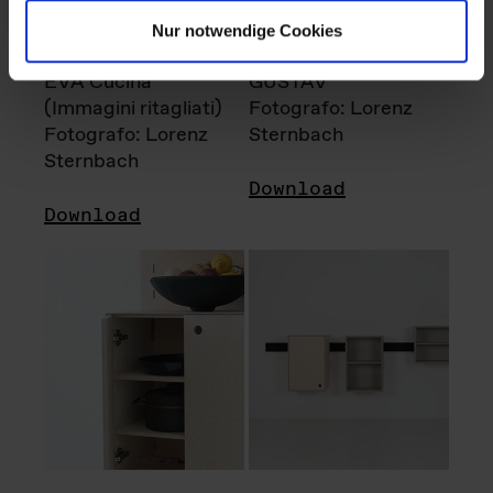
Nur notwendige Cookies
EVA Cucina
GUSTAV
(Immagini ritagliati)
Fotografo: Lorenz
Fotografo: Lorenz
Sternbach
Sternbach
Download
Download