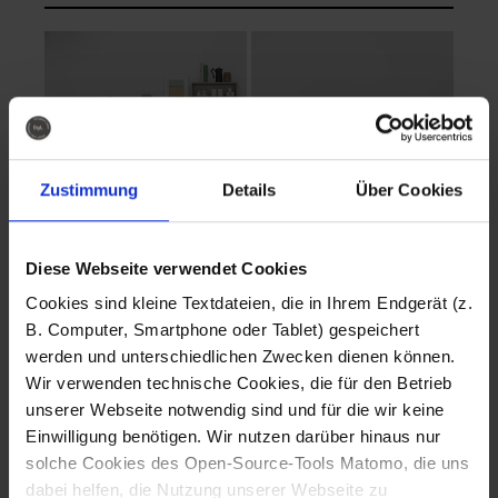
Zustimmung
Details
Über Cookies
Diese Webseite verwendet Cookies
EVA Cucina
EMMA + DANIEL
Cookies sind kleine Textdateien, die in Ihrem Endgerät (z.
Fotografo: Lorenz
Fotografo: Lorenz
B. Computer, Smartphone oder Tablet) gespeichert
Sternbach
Sternbach
werden und unterschiedlichen Zwecken dienen können.
Wir verwenden technische Cookies, die für den Betrieb
Download
Download
unserer Webseite notwendig sind und für die wir keine
Einwilligung benötigen. Wir nutzen darüber hinaus nur
solche Cookies des Open-Source-Tools Matomo, die uns
dabei helfen, die Nutzung unserer Webseite zu