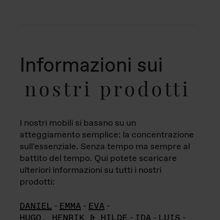
Informazioni sui
nostri prodotti
I nostri mobili si basano su un
atteggiamento semplice: la concentrazione
sull'essenziale. Senza tempo ma sempre al
battito del tempo. Qui potete scaricare
ulteriori informazioni su tutti i nostri
prodotti:
DANIEL
-
EMMA
-
EVA
-
HUGO, HENRIK & HILDE
-
IDA
-
LUIS
-