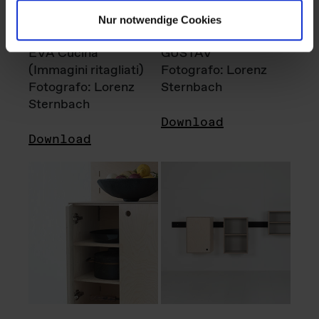
Nur notwendige Cookies
EVA Cucina
GUSTAV
(Immagini ritagliati)
Fotografo: Lorenz
Fotografo: Lorenz
Sternbach
Sternbach
Download
Download