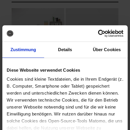
Zustimmung
Details
Über Cookies
Diese Webseite verwendet Cookies
EVA Cucina
EMMA + DANIEL
Cookies sind kleine Textdateien, die in Ihrem Endgerät (z.
Fotografo: Lorenz
Fotografo: Lorenz
B. Computer, Smartphone oder Tablet) gespeichert
Sternbach
Sternbach
werden und unterschiedlichen Zwecken dienen können.
Wir verwenden technische Cookies, die für den Betrieb
Download
Download
unserer Webseite notwendig sind und für die wir keine
Einwilligung benötigen. Wir nutzen darüber hinaus nur
solche Cookies des Open-Source-Tools Matomo, die uns
dabei helfen, die Nutzung unserer Webseite zu