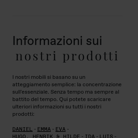
Informazioni sui
nostri prodotti
I nostri mobili si basano su un
atteggiamento semplice: la concentrazione
sull'essenziale. Senza tempo ma sempre al
battito del tempo. Qui potete scaricare
ulteriori informazioni su tutti i nostri
prodotti:
DANIEL
-
EMMA
-
EVA
-
HUGO, HENRIK & HILDE
-
IDA
-
LUIS
-