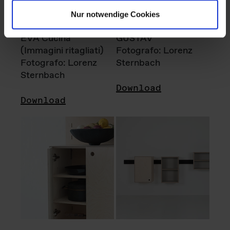
Nur notwendige Cookies
EVA Cucina
GUSTAV
(Immagini ritagliati)
Fotografo: Lorenz
Fotografo: Lorenz
Sternbach
Sternbach
Download
Download