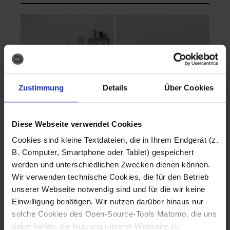
Zustimmung
Details
Über Cookies
Diese Webseite verwendet Cookies
EVA Cucina
EMMA + DANIEL
Cookies sind kleine Textdateien, die in Ihrem Endgerät (z.
Fotografo: Lorenz
Fotografo: Lorenz
B. Computer, Smartphone oder Tablet) gespeichert
Sternbach
Sternbach
werden und unterschiedlichen Zwecken dienen können.
Wir verwenden technische Cookies, die für den Betrieb
Download
Download
unserer Webseite notwendig sind und für die wir keine
Einwilligung benötigen. Wir nutzen darüber hinaus nur
solche Cookies des Open-Source-Tools Matomo, die uns
dabei helfen, die Nutzung unserer Webseite zu