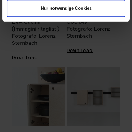
Nur notwendige Cookies
EVA Cucina
GUSTAV
(Immagini ritagliati)
Fotografo: Lorenz
Fotografo: Lorenz
Sternbach
Sternbach
Download
Download