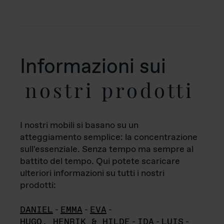
Informazioni sui
nostri prodotti
I nostri mobili si basano su un
atteggiamento semplice: la concentrazione
sull'essenziale. Senza tempo ma sempre al
battito del tempo. Qui potete scaricare
ulteriori informazioni su tutti i nostri
prodotti:
DANIEL
-
EMMA
-
EVA
-
HUGO, HENRIK & HILDE
-
IDA
-
LUIS
-