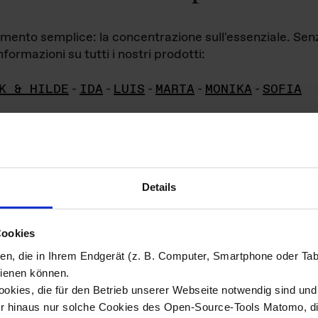
iamento semplice: la concentrazione sull'essenziale. Se
formazioni su tutti i nostri prodotti:
K & HILDE
-
IDA
-
LUIS
-
MARTA
-
MONIKA
-
SOFIA
Details
hivio di imm
Cookies
ien, die in Ihrem Endgerät (z. B. Computer, Smartphone oder Ta
ini!
ienen können.
kies, die für den Betrieb unserer Webseite notwendig sind und f
Das ganze 
re del materiale fotografico sono detenuti da
er hinaus nur solche Cookies des Open-Source-Tools Matomo, die