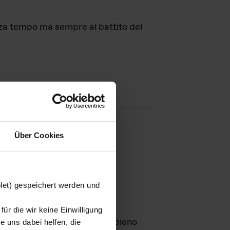
nza tempo ma sempre al battito del
Über Cookies
agini
blet) gespeichert werden und
ür die wir keine Einwilligung
Leben
GmbH e rimangono in pieno
 uns dabei helfen, die