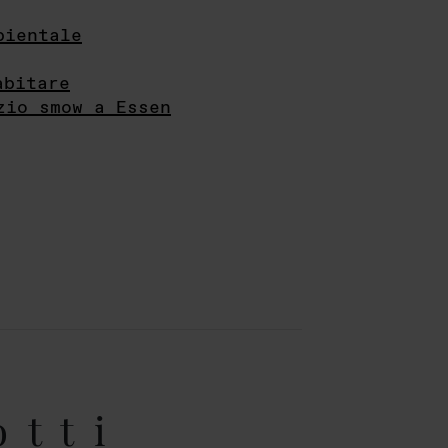
bientale
abitare
zio smow a Essen
otti