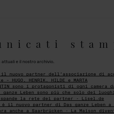
unicati stam
ttuali e il nostro archivio.
 il nuovo partner dell’associazione di ac
te – HUGO, HENRIK, HILDE e MARTA
NTIN sono i protagonisti di ogni camera d
s ganze Leben sono più che solo dei luogh
espande la rete dei partner - Lisel.de
 è il nuovo partner di Das ganze Leben a 
ora anche a Saarbrücken - La Maison diven