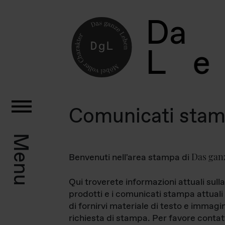
D
a
L
e
Comunicati sta
Menu
Das gan
Benvenuti nell'area stampa di
Qui troverete informazioni attuali sulla
prodotti e i comunicati stampa attuali 
di fornirvi materiale di testo e immagi
richiesta di stampa. Per favore contat