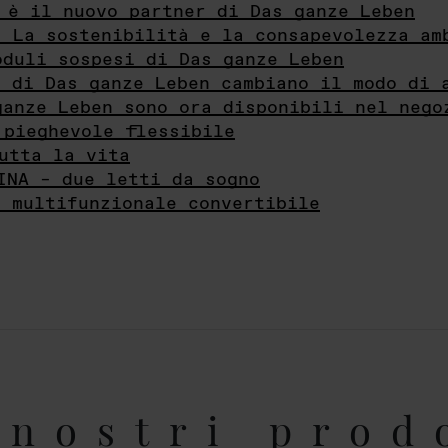
 è il nuovo partner di Das ganze Leben
- La sostenibilità e la consapevolezza am
oduli sospesi di Das ganze Leben
i di Das ganze Leben cambiano il modo di 
ganze Leben sono ora disponibili nel nego
 pieghevole flessibile
utta la vita
INA – due letti da sogno
e multifunzionale convertibile
nostri prod