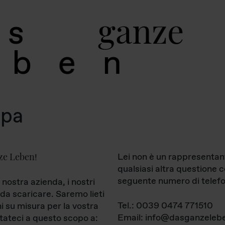
g
a
n
z
e
s
b
e
n
mpa
ze Leben
Lei non è un rappresentan
!
qualsiasi altra questione 
seguente numero di telefo
 nostra azienda, i nostri
da scaricare. Saremo lieti
Tel.: 0039 0474 771510
ni su misura per la vostra
Email: info@dasganzelebe
tateci a questo scopo a: