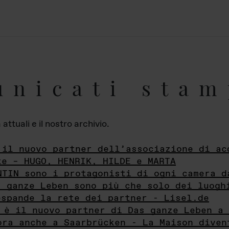
unicati stam
ttuali e il nostro archivio.
 il nuovo partner dell’associazione di ac
te – HUGO, HENRIK, HILDE e MARTA
NTIN sono i protagonisti di ogni camera d
s ganze Leben sono più che solo dei luogh
espande la rete dei partner - Lisel.de
 è il nuovo partner di Das ganze Leben a 
ora anche a Saarbrücken - La Maison diven