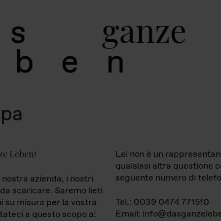
g
a
n
z
e
s
b
e
n
mpa
ze Leben
Lei non è un rappresentan
!
qualsiasi altra questione 
seguente numero di telefo
 nostra azienda, i nostri
da scaricare. Saremo lieti
Tel.: 0039 0474 771510
ni su misura per la vostra
Email: info@dasganzelebe
tateci a questo scopo a: