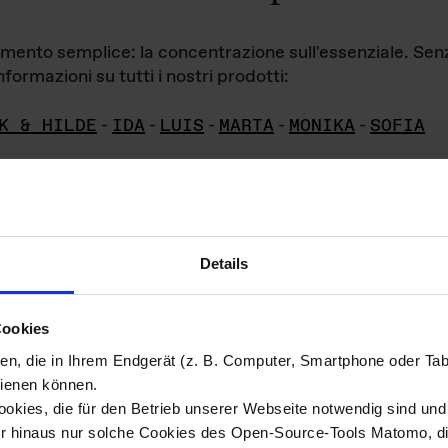
iamento semplice: la concentrazione sull'essenziale. Se
formazioni su tutti i nostri prodotti:
K & HILDE
-
IDA
-
LUIS
-
MARTA
-
MONIKA
-
SOFIA
Details
hivio di imm
Cookies
ien, die in Ihrem Endgerät (z. B. Computer, Smartphone oder Ta
ini!
ienen können.
kies, die für den Betrieb unserer Webseite notwendig sind und f
Das ganze 
re del materiale fotografico sono detenuti da
er hinaus nur solche Cookies des Open-Source-Tools Matomo, die