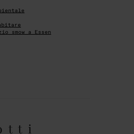
bientale
abitare
zio smow a Essen
otti