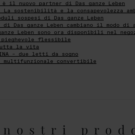
 è il nuovo partner di Das ganze Leben
- La sostenibilità e la consapevolezza am
oduli sospesi di Das ganze Leben
i di Das ganze Leben cambiano il modo di 
ganze Leben sono ora disponibili nel nego
 pieghevole flessibile
utta la vita
INA – due letti da sogno
e multifunzionale convertibile
nostri prod