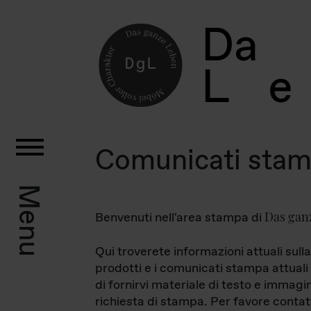
D
a
L
e
Comunicati sta
Menu
Das gan
Benvenuti nell'area stampa di
Qui troverete informazioni attuali sulla
prodotti e i comunicati stampa attuali 
di fornirvi materiale di testo e immagi
richiesta di stampa. Per favore contat