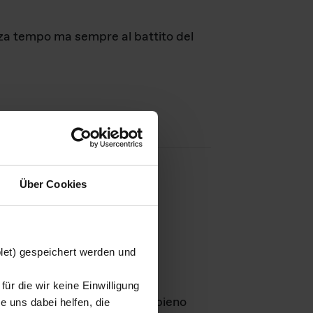
nza tempo ma sempre al battito del
Über Cookies
agini
blet) gespeichert werden und
ür die wir keine Einwilligung
Leben
GmbH e rimangono in pieno
 uns dabei helfen, die