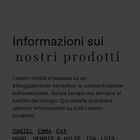
Informazioni sui
nostri prodotti
I nostri mobili si basano su un
atteggiamento semplice: la concentrazione
sull'essenziale. Senza tempo ma sempre al
battito del tempo. Qui potete scaricare
ulteriori informazioni su tutti i nostri
prodotti:
DANIEL
-
EMMA
-
EVA
-
HUGO, HENRIK & HILDE
-
IDA
-
LUIS
-