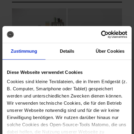
Zustimmung
Details
Über Cookies
Diese Webseite verwendet Cookies
EVA Cucina
EMMA + DANIEL
Cookies sind kleine Textdateien, die in Ihrem Endgerät (z.
Fotografo: Lorenz
Fotografo: Lorenz
B. Computer, Smartphone oder Tablet) gespeichert
Sternbach
Sternbach
werden und unterschiedlichen Zwecken dienen können.
Wir verwenden technische Cookies, die für den Betrieb
Download
Download
unserer Webseite notwendig sind und für die wir keine
Einwilligung benötigen. Wir nutzen darüber hinaus nur
solche Cookies des Open-Source-Tools Matomo, die uns
dabei helfen, die Nutzung unserer Webseite zu