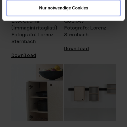
Nur notwendige Cookies
EVA Cucina
GUSTAV
(Immagini ritagliati)
Fotografo: Lorenz
Fotografo: Lorenz
Sternbach
Sternbach
Download
Download