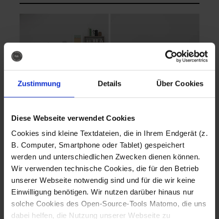
Zustimmung
Details
Über Cookies
Diese Webseite verwendet Cookies
EVA Cucina
EMMA + DANIEL
Cookies sind kleine Textdateien, die in Ihrem Endgerät (z.
Fotografo: Lorenz
Fotografo: Lorenz
B. Computer, Smartphone oder Tablet) gespeichert
Sternbach
Sternbach
werden und unterschiedlichen Zwecken dienen können.
Wir verwenden technische Cookies, die für den Betrieb
Download
Download
unserer Webseite notwendig sind und für die wir keine
Einwilligung benötigen. Wir nutzen darüber hinaus nur
solche Cookies des Open-Source-Tools Matomo, die uns
dabei helfen, die Nutzung unserer Webseite zu