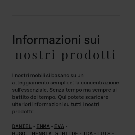
Informazioni sui
nostri prodotti
I nostri mobili si basano su un
atteggiamento semplice: la concentrazione
sull'essenziale. Senza tempo ma sempre al
battito del tempo. Qui potete scaricare
ulteriori informazioni su tutti i nostri
prodotti:
DANIEL
-
EMMA
-
EVA
-
HUGO, HENRIK & HILDE
-
IDA
-
LUIS
-