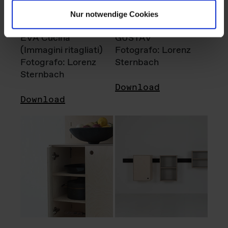
Nur notwendige Cookies
EVA Cucina
GUSTAV
(Immagini ritagliati)
Fotografo: Lorenz
Fotografo: Lorenz
Sternbach
Sternbach
Download
Download